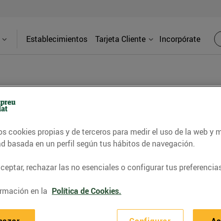
Establecimientos
Tarjeta Cliente
Incorpórate
BLOG
os cookies propias y de terceros para medir el uso de la web y 
contrar recetas, consejos nutricionales, información 
ad basada en un perfil según tus hábitos de navegación.
e gastronomía de nuestro territorio y muchos otros t
eptar, rechazar las no esenciales o configurar tus preferencias
rmación en la
Política de Cookies.
ITAT
CONSELLS I HÀBITS SALUDABLES
ENERGIA
GASTRONOMI
hazar
Configurar
Ac