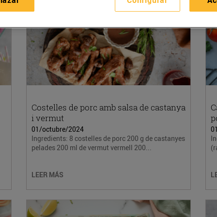
Costelles de porc amb salsa de castanya
C
i vermut
p
01/octubre/2024
0
Ingredients: 8 costelles de porc 200 g de castanyes
In
pelades 200 ml de vermut vermell 200...
(r
LEER MÁS
L