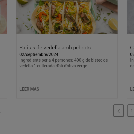
Fajitas de vedella amb pebrots
C
02/septiembre/2024
0
Ingredients per a 4 persones: 400 g de bistec de
In
vedella 1 cullerada d'oli d'oliva verge...
ne
LEER MÁS
L
.
1
P