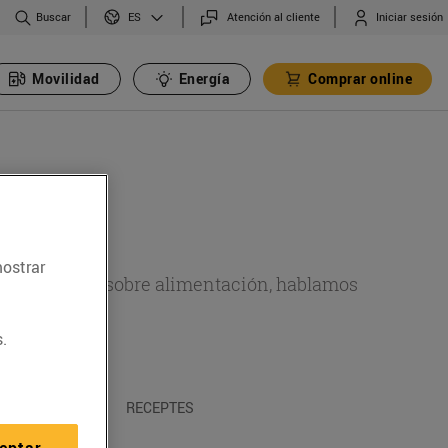
Buscar
Atención al cliente
Iniciar sesión
ES
Movilidad
Energía
Comprar online
mostrar
de actualidad sobre alimentación, hablamos
emas.
.
A I TRADICIONS
RECEPTES
eptar