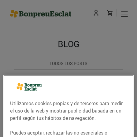
BLOG
TODOS LOS POSTS
ACTUALITAT
CONSELLS I HÀBITS SALUDABLES
Utilizamos cookies propias y de terceros para medir
ENERGIA
el uso de la web y mostrar publicidad basada en un
perfil según tus hábitos de navegación.
GASTRONOMIA I TRADICIONS
Puedes aceptar, rechazar las no esenciales o
RECEPTES