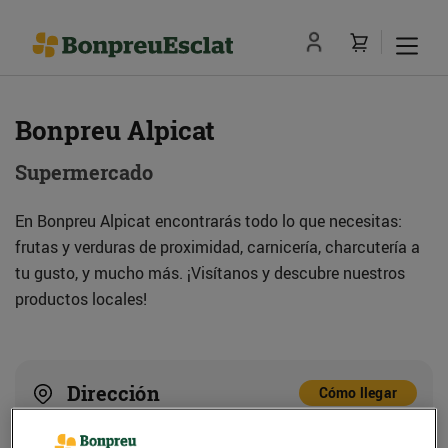
Bonpreu Alpicat
Supermercado
En Bonpreu Alpicat encontrarás todo lo que necesitas:
frutas y verduras de proximidad, carnicería, charcutería a
tu gusto, y mucho más. ¡Visítanos y descubre nuestros
productos locales!
Dirección
Cómo llegar
C. Enric Granados, 2 (partida Bassa Bona)