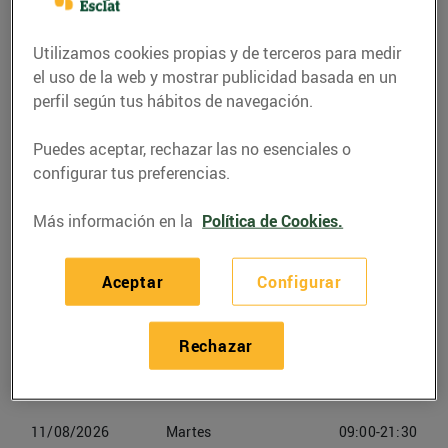
(25110) Alpicat
Utilizamos cookies propias y de terceros para medir
Teléfono
Llamar
el uso de la web y mostrar publicidad basada en un
perfil según tus hábitos de navegación.
973158748
Puedes aceptar, rechazar las no esenciales o
configurar tus preferencias.
Más información en la
Política de Cookies.
Horarios Bonpreu Alpicat
Aceptar
Configurar
08/08/2026
Sabado
09:00-21:30
09/08/2026
Domingo
Cerrado
Rechazar
10/08/2026
Lunes
09:00-21:30
11/08/2026
Martes
09:00-21:30