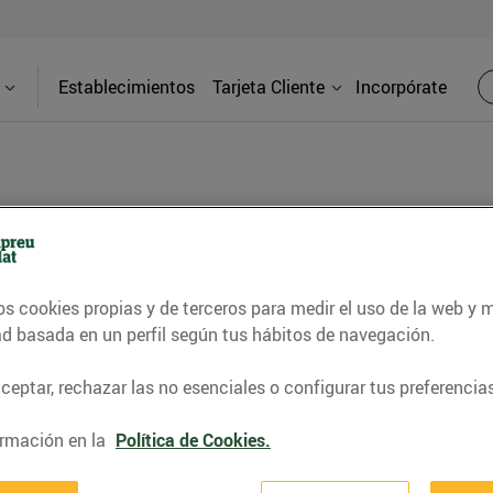
Establecimientos
Tarjeta Cliente
Incorpórate
drade)
Direcci
os cookies propias y de terceros para medir el uso de la web y 
ad basada en un perfil según tus hábitos de navegación.
C. Andrade
eptar, rechazar las no esenciales o configurar tus preferencias
ntrarás todo lo que necesitas: frutas y
Teléfon
cería, charcutería a tu gusto, y mucho
rmación en la
Política de Cookies.
estros productos locales!
93827819