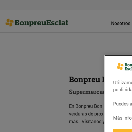
Nosotros
Bonpreu Bcn (An
Utilizam
publicid
Supermercado
Puedes ac
En Bonpreu Bcn (Andrade) enco
verduras de proximidad, carni
Más info
más. ¡Visítanos y descubre nu