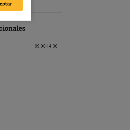
eptar
cionales
09:00-14:30