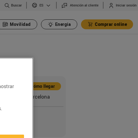
Buscar
Atención al cliente
Iniciar sesión
ES
Movilidad
Energía
Comprar online
ón
mostrar
Cómo llegar
, 58 (08018) Barcelona
.
o
8