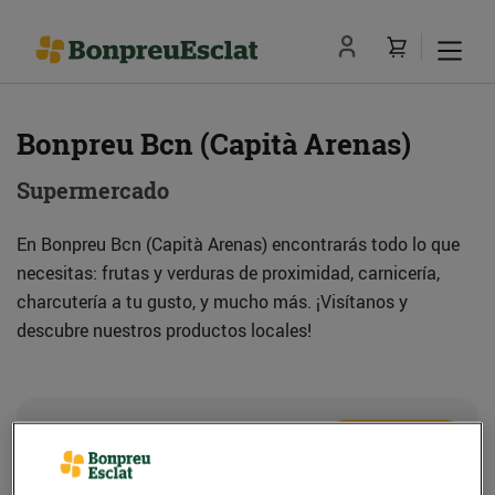
Bonpreu Bcn (Capità Arenas)
Supermercado
En Bonpreu Bcn (Capità Arenas) encontrarás todo lo que
necesitas: frutas y verduras de proximidad, carnicería,
charcutería a tu gusto, y mucho más. ¡Visítanos y
descubre nuestros productos locales!
Dirección
Cómo llegar
C. Capità Arenas, 58 (08034) Barcelona