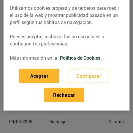
Utilizamos cookies propias y de terceros para medir
Teléfono
Llamar
el uso de la web y mostrar publicidad basada en un
perfil según tus hábitos de navegación.
936898670
Puedes aceptar, rechazar las no esenciales o
configurar tus preferencias.
Más información en la
Política de Cookies.
Horarios Bonpreu Barcelona
Aceptar
Configurar
06/08/2026
Jueves
09:00-21:30
07/08/2026
Viernes
09:00-21:30
Rechazar
08/08/2026
Sabado
09:00-21:30
09/08/2026
Domingo
Cerrado