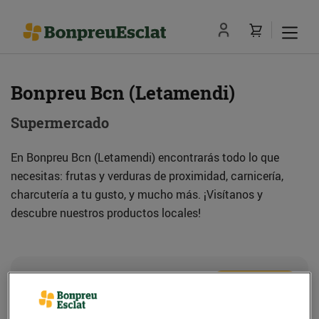
Bonpreu Bcn (Letamendi)
Supermercado
En Bonpreu Bcn (Letamendi) encontrarás todo lo que
necesitas: frutas y verduras de proximidad, carnicería,
charcutería a tu gusto, y mucho más. ¡Visítanos y
descubre nuestros productos locales!
Dirección
Cómo llegar
Pl. Doctor Letamendi, 36 (08007) Barcelona