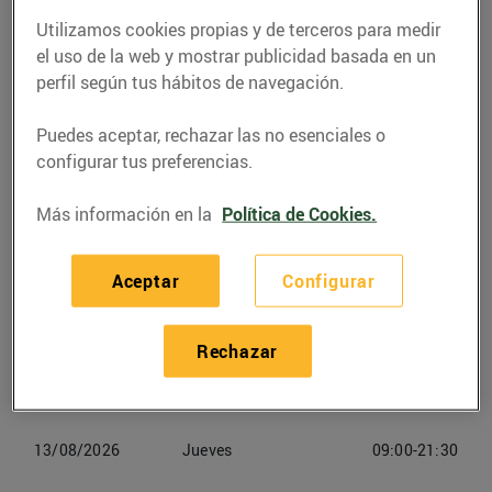
Utilizamos cookies propias y de terceros para medir
Teléfono
Llamar
el uso de la web y mostrar publicidad basada en un
perfil según tus hábitos de navegación.
938269590
Puedes aceptar, rechazar las no esenciales o
configurar tus preferencias.
Más información en la
Política de Cookies.
Horarios Bonpreu Barcelona
Aceptar
Configurar
10/08/2026
Lunes
09:00-21:30
11/08/2026
Martes
09:00-21:30
Rechazar
12/08/2026
Miercoles
09:00-21:30
13/08/2026
Jueves
09:00-21:30