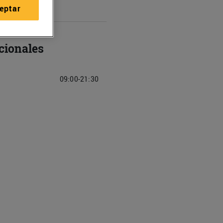
eptar
cionales
09:00-21:30