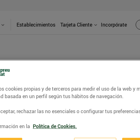
Establecimientos
Tarjeta Cliente
Incorpórate
e
Direcci
os cookies propias y de terceros para medir el uso de la web y 
ad basada en un perfil según tus hábitos de navegación.
Av. General
eptar, rechazar las no esenciales o configurar tus preferencias
ás todo lo que necesitas: frutas y
Teléfon
cería, charcutería a tu gusto, y mucho
rmación en la
Política de Cookies.
estros productos locales!
97774970