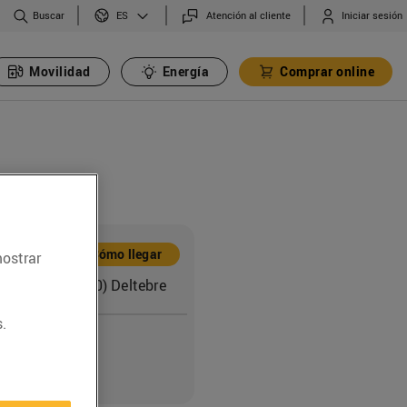
Buscar
Atención al cliente
Iniciar sesión
ES
Movilidad
Energía
Comprar online
ón
Cómo llegar
mostrar
itat, s/n (43580) Deltebre
.
o
0