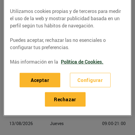
Utilizamos cookies propias y de terceros para medir
Teléfono
Llamar
el uso de la web y mostrar publicidad basada en un
972499509
perfil según tus hábitos de navegación.
Puedes aceptar, rechazar las no esenciales o
configurar tus preferencias.
Más información en la
Política de Cookies.
Horarios Bonpreu Girona
Aceptar
Configurar
10/08/2026
Lunes
09:00-21:00
11/08/2026
Martes
09:00-21:00
Rechazar
12/08/2026
Miercoles
09:00-21:00
13/08/2026
Jueves
09:00-21:00