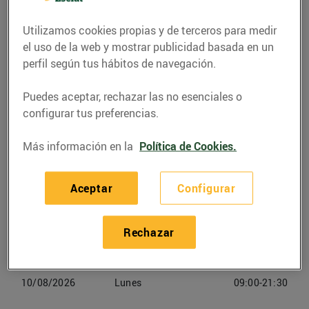
Teléfono
Utilizamos cookies propias y de terceros para medir
Llamar
el uso de la web y mostrar publicidad basada en un
973158507
perfil según tus hábitos de navegación.
Puedes aceptar, rechazar las no esenciales o
configurar tus preferencias.
Horarios Bonpreu Lleida
Más información en la
Política de Cookies.
07/08/2026
Viernes
09:00-21:30
Aceptar
Configurar
08/08/2026
Sabado
09:00-21:30
Rechazar
09/08/2026
Domingo
Cerrado
10/08/2026
Lunes
09:00-21:30