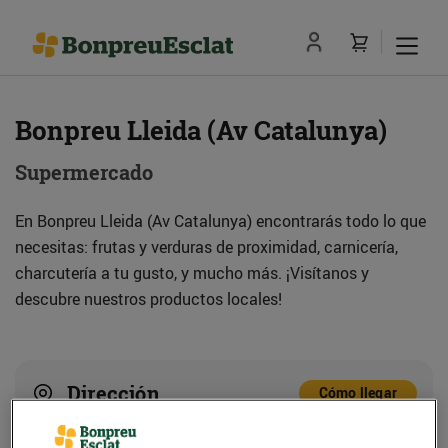
Bonpreu Lleida (Av Catalunya)
Supermercado
En Bonpreu Lleida (Av Catalunya) encontrarás todo lo que
necesitas: frutas y verduras de proximidad, carnicería,
charcutería a tu gusto, y mucho más. ¡Visítanos y
descubre nuestros productos locales!
Dirección
Cómo llegar
Av. Catalunya, 1 (25002) Lleida