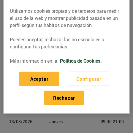
Utilizamos cookies propias y de terceros para medir
Teléfono
Llamar
el uso de la web y mostrar publicidad basada en un
938253490
perfil según tus hábitos de navegación.
Puedes aceptar, rechazar las no esenciales o
configurar tus preferencias.
Más información en la
Política de Cookies.
Horarios Bonpreu Manlleu
Aceptar
Configurar
10/08/2026
Lunes
09:00-21:00
11/08/2026
Martes
09:00-21:00
Rechazar
12/08/2026
Miercoles
09:00-21:00
13/08/2026
Jueves
09:00-21:00