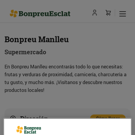
Bonpreu Manlleu
Supermercado
En Bonpreu Manlleu encontrarás todo lo que necesitas:
frutas y verduras de proximidad, carnicería, charcutería a
tu gusto, y mucho más. ¡Visítanos y descubre nuestros
productos locales!
Dirección
Cómo llegar
Pg. Sant Joan, 218 (08560) Manlleu