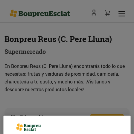
Bonpreu Reus (C. Pere Lluna)
Supermercado
En Bonpreu Reus (C. Pere Lluna) encontrarás todo lo que
necesitas: frutas y verduras de proximidad, carnicería,
charcutería a tu gusto, y mucho más. ¡Visítanos y
descubre nuestros productos locales!
Dirección
Cómo llegar
C. Pere de Lluna, 40 (43204) Reus