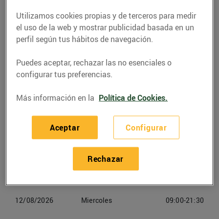
Utilizamos cookies propias y de terceros para medir
Teléfono
Llamar
el uso de la web y mostrar publicidad basada en un
977348080
perfil según tus hábitos de navegación.
Puedes aceptar, rechazar las no esenciales o
configurar tus preferencias.
Más información en la
Política de Cookies.
Horarios Bonpreu Reus
Aceptar
Configurar
09/08/2026
Domingo
Cerrado
10/08/2026
Lunes
09:00-21:30
Rechazar
11/08/2026
Martes
09:00-21:30
12/08/2026
Miercoles
09:00-21:30