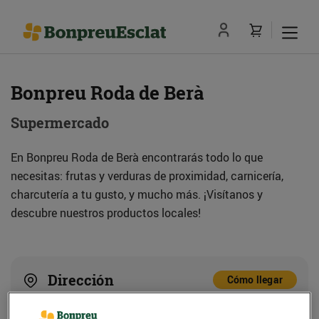
Bonpreu Roda de Berà
Supermercado
En Bonpreu Roda de Berà encontrarás todo lo que
necesitas: frutas y verduras de proximidad, carnicería,
charcutería a tu gusto, y mucho más. ¡Visítanos y
descubre nuestros productos locales!
Dirección
Cómo llegar
C. Hispano Suiza, 1 (43883) Roda de Berà