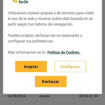
Teléfono
Llamar
Utilizamos cookies propias y de terceros para medir
el uso de la web y mostrar publicidad basada en un
977194048
perfil según tus hábitos de navegación.
Puedes aceptar, rechazar las no esenciales o
configurar tus preferencias.
Horarios Bonpreu Roda De Berà
Más información en la
Política de Cookies.
10/08/2026
Lunes
09:00-21:30
Aceptar
Configurar
11/08/2026
Martes
09:00-21:30
Rechazar
12/08/2026
Miercoles
09:00-21:30
13/08/2026
Jueves
09:00-21:30