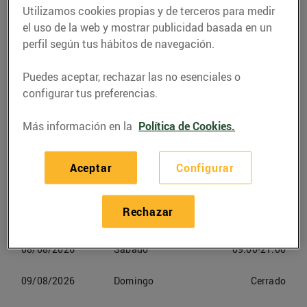
Utilizamos cookies propias y de terceros para medir
el uso de la web y mostrar publicidad basada en un
Teléfono
Llamar
perfil según tus hábitos de navegación.
938268750
Puedes aceptar, rechazar las no esenciales o
configurar tus preferencias.
Más información en la
Política de Cookies.
Horarios Bonpreu Vic
Aceptar
Configurar
06/08/2026
Jueves
09:00-21:00
Rechazar
07/08/2026
Viernes
09:00-21:00
08/08/2026
Sabado
09:00-21:00
09/08/2026
Domingo
Cerrado