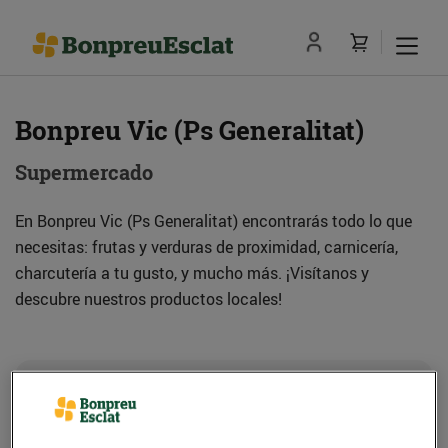
Bonpreu Vic (Ps Generalitat)
Supermercado
En Bonpreu Vic (Ps Generalitat) encontrarás todo lo que
necesitas: frutas y verduras de proximidad, carnicería,
charcutería a tu gusto, y mucho más. ¡Visítanos y
descubre nuestros productos locales!
Dirección
Cómo llegar
Pg. Generalitat, 44-46 (08500) Vic