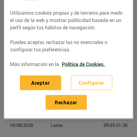
Utilizamos cookies propias y de terceros para medir
Teléfono
Llamar
el uso de la web y mostrar publicidad basada en un
938268760
perfil según tus hábitos de navegación.
Puedes aceptar, rechazar las no esenciales o
configurar tus preferencias.
Horarios Bonpreu Vic
Más información en la
Política de Cookies.
Aceptar
Configurar
07/08/2026
Viernes
09:00-21:30
08/08/2026
Sabado
09:00-21:30
Rechazar
09/08/2026
Domingo
Cerrado
10/08/2026
Lunes
09:00-21:30