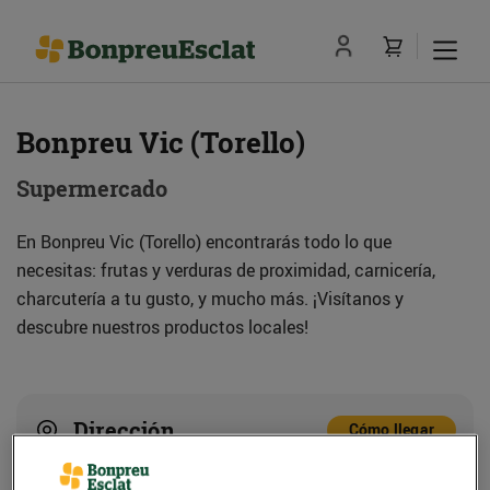
Bonpreu Vic (Torello)
Supermercado
En Bonpreu Vic (Torello) encontrarás todo lo que
necesitas: frutas y verduras de proximidad, carnicería,
charcutería a tu gusto, y mucho más. ¡Visítanos y
descubre nuestros productos locales!
Dirección
Cómo llegar
C. Mare de Déu dels Munts, s/n (08500) Vic