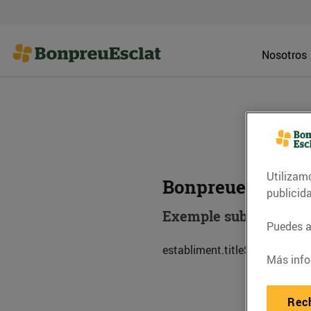
Nosotros
Utilizam
Bonpreuesclat On
publicid
Exemple subtitol esta
Puedes ac
establiment.titleSub.descripc
Más info
Rec