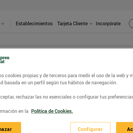
Establecimientos
Tarjeta Cliente
Incorpórate
os cookies propias y de terceros para medir el uso de la web y 
line CR PB Olot
ad basada en un perfil según tus hábitos de navegación.
Direcci
bliment
C. Lluís C
eptar, rechazar las no esenciales o configurar tus preferencias
io.0
rmación en la
Política de Cookies.
Teléfon
hazar
Configurar
Ac