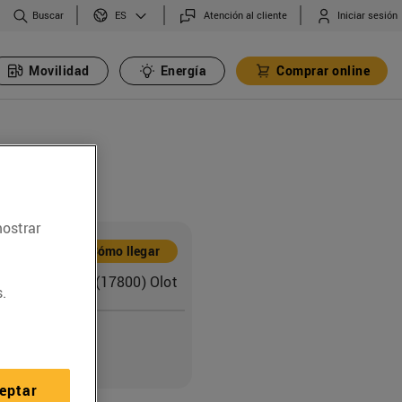
Buscar
Atención al cliente
Iniciar sesión
ES
Movilidad
Energía
Comprar online
mostrar
ón
Cómo llegar
ompanys, 14-16 (17800) Olot
.
o
eptar