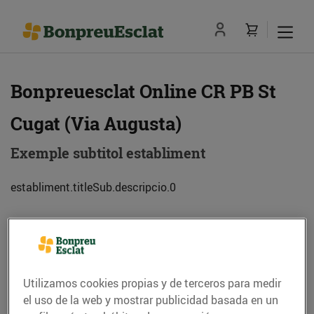
Bonpreuesclat Online CR PB St
Cugat (Via Augusta)
Exemple subtitol establiment
establiment.titleSub.descripcio.0
Dirección
Cómo llegar
Via Augusta, 103 (08174) Sant Cugat del Vallès
Utilizamos cookies propias y de terceros para medir
el uso de la web y mostrar publicidad basada en un