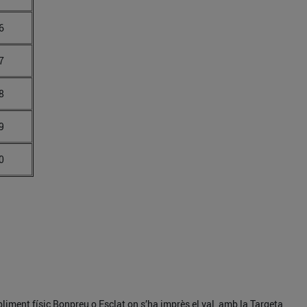
6
7
8
9
0
abliment físic Bonpreu o Esclat on s’ha imprès el val, amb la Targeta