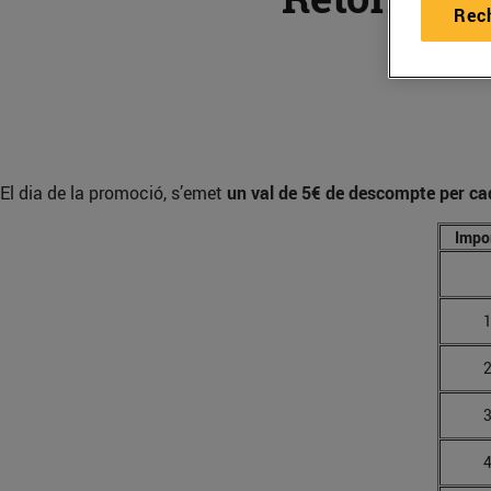
Rec
El dia de la promoció, s’emet
un val de 5€ de descompte per c
Impo
1
2
3
4