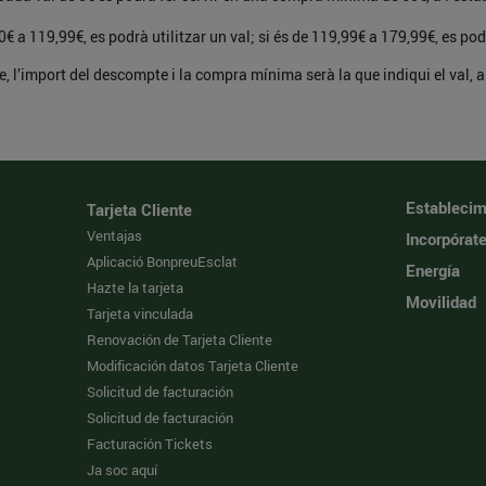
€ a 119,99€, es podrà utilitzar un val; si és de 119,99€ a 179,99€, es podr
e, l’import del descompte i la compra mínima serà la que indiqui el val,
Establecim
Tarjeta Cliente
Ventajas
Incorpórat
Aplicació BonpreuEsclat
Energía
Hazte la tarjeta
Movilidad
Tarjeta vinculada
Renovación de Tarjeta Cliente
Modificación datos Tarjeta Cliente
Solicitud de facturación
Solicitud de facturación
Facturación Tickets
Ja soc aquí