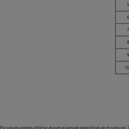
5
6
7
8
9
10
Els vals es podran utilitzar durant el període especificat en el propi va