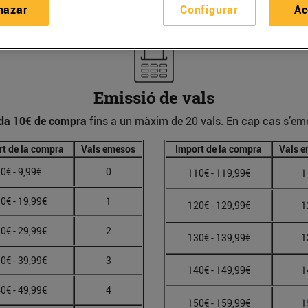
hazar
Configurar
Ac
Emissió de vals
ada 10€ de compra
fins a un màxim de 20 vals. En cap cas s’emetr
rt de la compra
Vals emesos
Import de la compra
Vals 
0€ - 9,99€
0
110€ - 119,99€
1
0€ - 19,99€
1
120€ - 129,99€
1
0€ - 29,99€
2
130€ - 139,99€
1
0€ - 39,99€
3
140€ - 149,99€
1
0€ - 49,99€
4
150€ - 159,99€
1