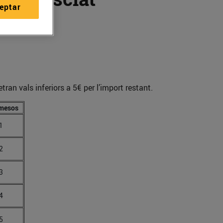
eptar
an vals inferiors a 5€ per l’import restant.
emesos
1
2
3
4
5