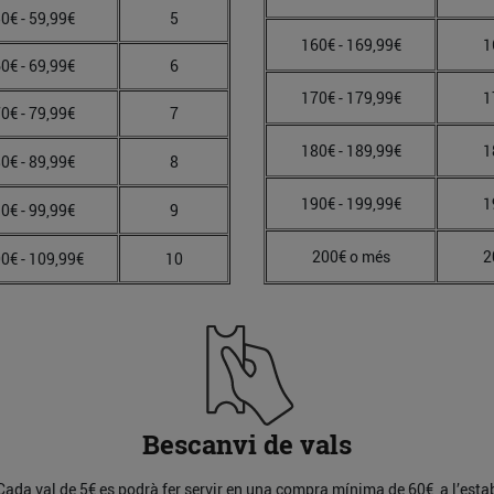
0€ - 59,99€
5
160€ - 169,99€
1
0€ - 69,99€
6
170€ - 179,99€
1
0€ - 79,99€
7
180€ - 189,99€
1
0€ - 89,99€
8
190€ - 199,99€
1
0€ - 99,99€
9
200€ o més
2
0€ - 109,99€
10
Bescanvi de vals
l. Cada val de 5€ es podrà fer servir en una compra mínima de 60€, a l’est