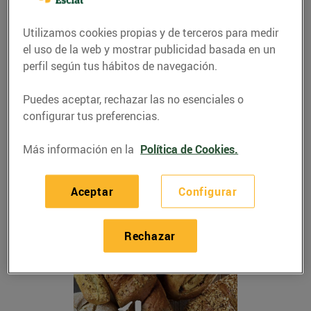
nutrientes esenciales como los hidratos de carbono
o la fibra, a la vez que su contenido en grasa
Utilizamos cookies propias y de terceros para medir
resulta muy bajo. De tal modo que el pan se
el uso de la web y mostrar publicidad basada en un
convierte en un alimento muy saludable para toda
perfil según tus hábitos de navegación.
la familia que no puede faltar nunca en la mesa, y
por eso queremos que descubras todos los panes
Puedes aceptar, rechazar las no esenciales o
que podrás encontrar en nuestros
configurar tus preferencias.
establecimientos.
Más información en la
Política de Cookies.
El
pan
nos alimenta y nos da vida. De este
producto tan completo y nutritivo, tenemos para
todos los gustos y para cada día. ¡Que no falte en
Aceptar
Configurar
tu mesa!
Rechazar