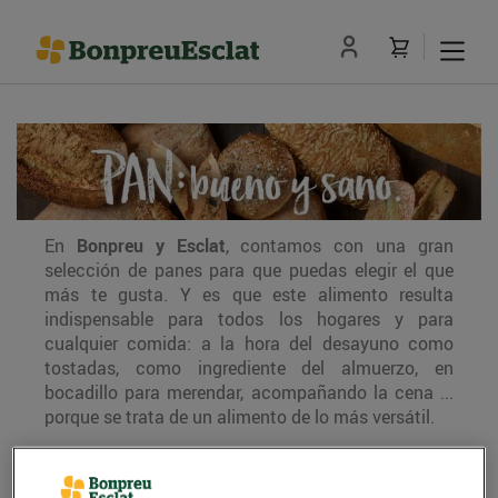
En
Bonpreu y Esclat
, contamos con una gran
selección de panes para que puedas elegir el que
más te gusta. Y es que este alimento resulta
indispensable para todos los hogares y para
cualquier comida: a la hora del desayuno como
tostadas, como ingrediente del almuerzo, en
bocadillo para merendar, acompañando la cena ...
porque se trata de un alimento de lo más versátil.
Además, son muchos los beneficios que el
pan
aporta a nuestro organismo; es fuente de