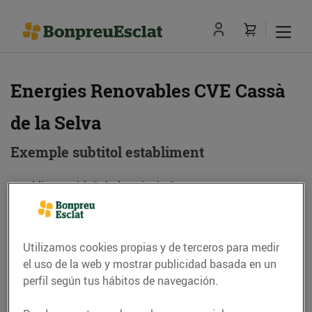
Energies Renovables CVE Cassà
de la Selva
Exemple subtitol establiment
establiment.titleSub.descripcio.0
Utilizamos cookies propias y de terceros para medir
Dirección
Cómo llegar
el uso de la web y mostrar publicidad basada en un
Pg. del Ferrocarril, cant. C. Germà Agustí
perfil según tus hábitos de navegación.
(17244) Cassà de la Selva