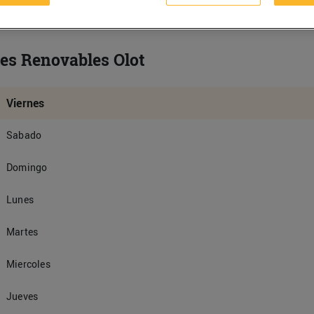
es Renovables Olot
Viernes
Sabado
Domingo
Lunes
Martes
Miercoles
Jueves