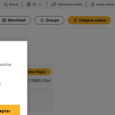
Buscar
Atención al cliente
Iniciar sesión
ES
Movilidad
Energía
Comprar online
mostrar
ón
Cómo llegar
ompanys, 14-16 (17800) Olot
.
o
eptar