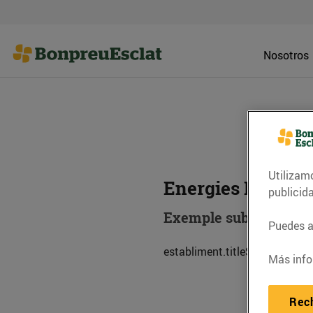
Nosotros
Utilizam
Energies Renovab
publicid
Exemple subtitol esta
Puedes ac
establiment.titleSub.descripc
Más info
Rec