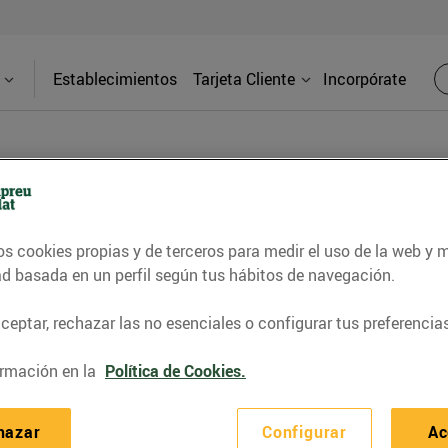
Establecimientos
Tarjeta Cliente
Incorpórate
os cookies propias y de terceros para medir el uso de la web y 
les CVE Olot
ad basada en un perfil según tus hábitos de navegación.
Direcci
bliment
C. Lluís C
eptar, rechazar las no esenciales o configurar tus preferencias
io.0
rmación en la
Política de Cookies.
Teléfon
hazar
Configurar
Ac