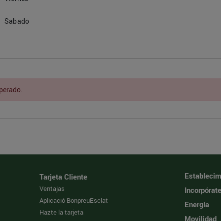
Sabado
sperado.
Establecim
Tarjeta Cliente
Ventajas
Incorpórat
Aplicació BonpreuEsclat
Energía
Hazte la tarjeta
Movilidad