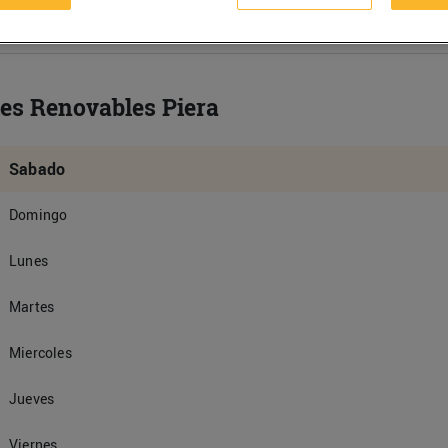
es Renovables Piera
Sabado
Domingo
Lunes
Martes
Miercoles
Jueves
Viernes