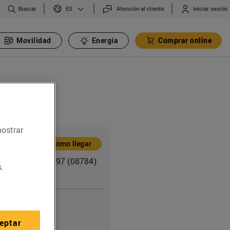
Buscar
Atención al cliente
Iniciar sesión
ES
Movilidad
Energía
Comprar online
mostrar
ón
Cómo llegar
tera d''Igualda,97 (08784)
.
o
eptar