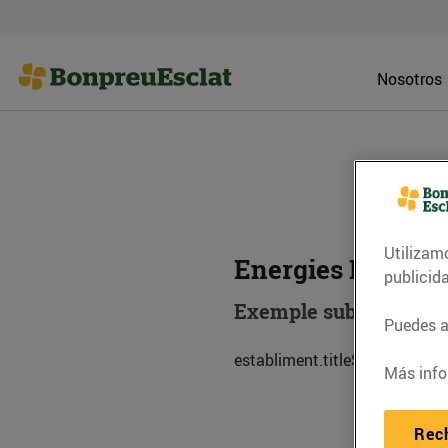
Nosotros
Utilizam
Energies Renovab
publicid
Exemple subtitol esta
Puedes ac
establiment.titleSub.descripc
Más info
Rec