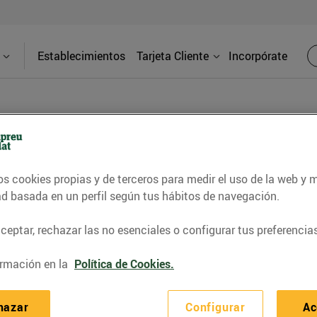
Establecimientos
Tarjeta Cliente
Incorpórate
os cookies propias y de terceros para medir el uso de la web y 
les CVE Piera
ad basada en un perfil según tus hábitos de navegación.
Direcci
bliment
Avda. Carre
eptar, rechazar las no esenciales o configurar tus preferencias
Piera
io.0
rmación en la
Política de Cookies.
Teléfon
hazar
Configurar
Ac