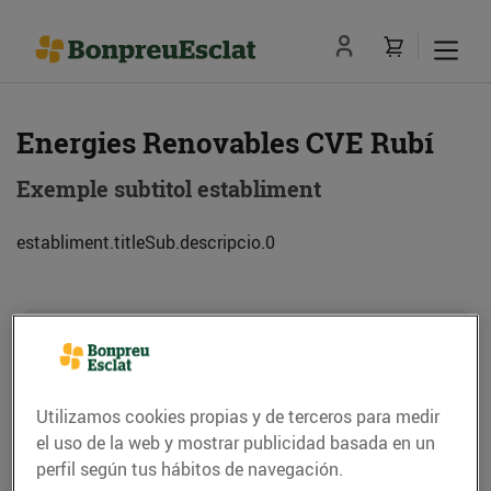
Energies Renovables CVE Rubí
Exemple subtitol establiment
establiment.titleSub.descripcio.0
Dirección
Cómo llegar
Ctra. De Molins de Rei, 75 (08191) Rubí
Utilizamos cookies propias y de terceros para medir
el uso de la web y mostrar publicidad basada en un
Teléfono
Llamar
perfil según tus hábitos de navegación.