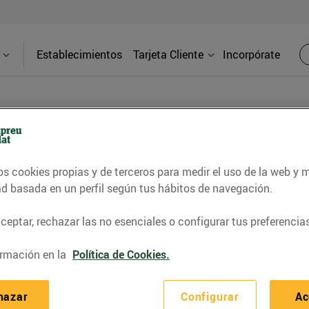
Establecimientos
Tarjeta Cliente
Incorpórate
os cookies propias y de terceros para medir el uso de la web y 
les CVE St Joan Despí
ad basada en un perfil según tus hábitos de navegación.
Direcci
bliment
Av. Lluís 
eptar, rechazar las no esenciales o configurar tus preferencias
(08970) Sa
io.0
rmación en la
Política de Cookies.
Teléfon
hazar
Configurar
Ac