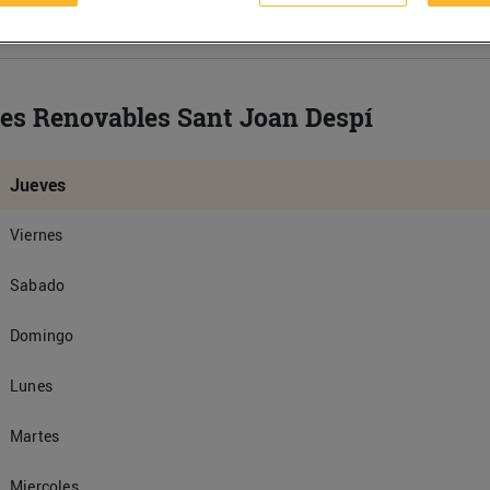
ies Renovables Sant Joan Despí
Jueves
Viernes
Sabado
Domingo
Lunes
Martes
Miercoles