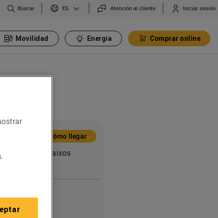
Buscar
Atención al cliente
Iniciar sesión
ES
Movilidad
Energía
Comprar online
mostrar
ón
Cómo llegar
Companys, s/n baixos
.
nt Joan Despí
o
eptar