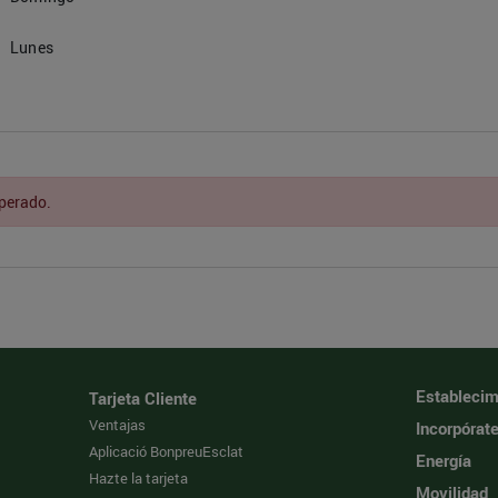
Lunes
sperado.
Establecim
Tarjeta Cliente
Ventajas
Incorpórat
Aplicació BonpreuEsclat
Energía
Hazte la tarjeta
Movilidad