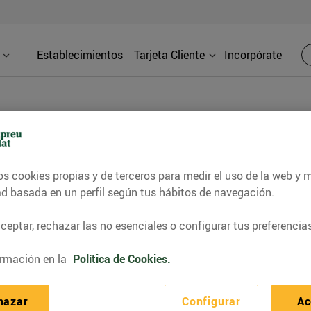
Establecimientos
Tarjeta Cliente
Incorpórate
os cookies propias y de terceros para medir el uso de la web y 
les CVE Sarrià de Ter
ad basada en un perfil según tus hábitos de navegación.
Direcci
bliment
Av. de Fran
eptar, rechazar las no esenciales o configurar tus preferencias
Ter
io.0
rmación en la
Política de Cookies.
Teléfon
hazar
Configurar
Ac