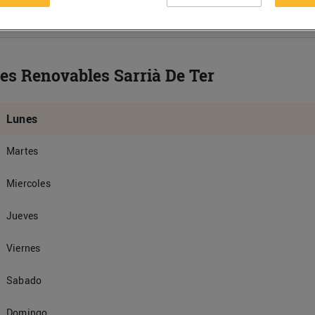
es Renovables Sarrià De Ter
Lunes
Martes
Miercoles
Jueves
Viernes
Sabado
Domingo