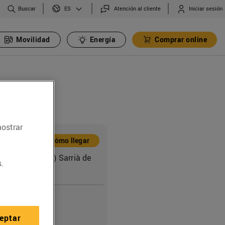
Buscar
Atención al cliente
Iniciar sesión
ES
Movilidad
Energía
Comprar online
mostrar
ón
Cómo llegar
ça, 127 (17840) Sarrià de
.
o
eptar