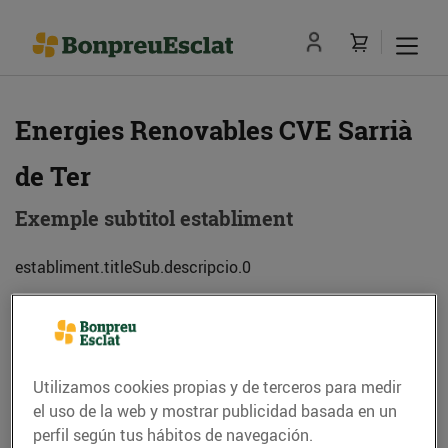
Energies Renovables CVE Sarrià
de Ter
Exemple subtitol establiment
establiment.titleSub.descripcio.0
Dirección
Cómo llegar
Utilizamos cookies propias y de terceros para medir
Av. de França, 127 (17840) Sarrià de Ter
el uso de la web y mostrar publicidad basada en un
perfil según tus hábitos de navegación.