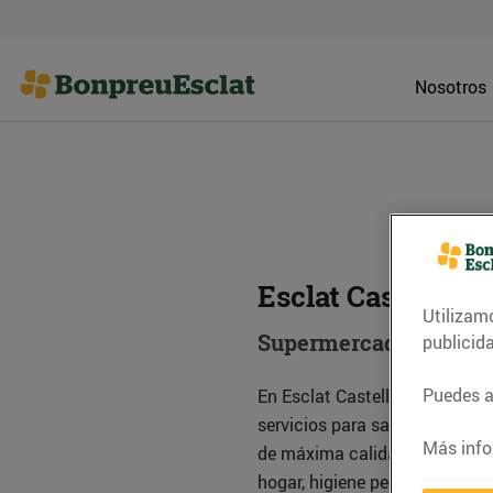
Nosotros
Esclat Castellbis
Utilizam
Supermercado
publicid
Puedes ac
En Esclat Castellbisbal encon
servicios para satisfacer tod
Más info
de máxima calidad y de km0, c
hogar, higiene personal, y mu