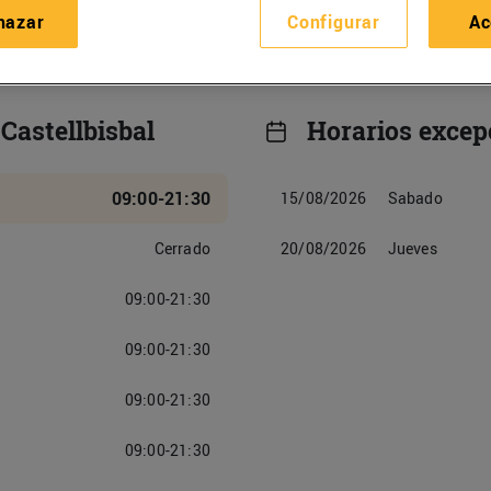
hazar
Configurar
Ac
Castellbisbal
Horarios excep
09:00-21:30
15/08/2026
Sabado
Cerrado
20/08/2026
Jueves
09:00-21:30
09:00-21:30
09:00-21:30
09:00-21:30