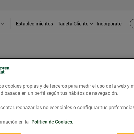
Establecimientos
Tarjeta Cliente
Incorpórate
bal
Direcci
os cookies propias y de terceros para medir el uso de la web y 
ad basada en un perfil según tus hábitos de navegación.
Av. Can Ca
Castellbisb
eptar, rechazar las no esenciales o configurar tus preferencias
trarás una gran variedad de secciones y
as tus necesidades: productos frescos
Teléfon
rmación en la
Política de Cookies.
omida para llevar, productos para el
93709947
cho más.