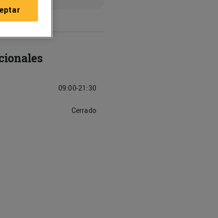
eptar
cionales
09:00-21:30
Cerrado