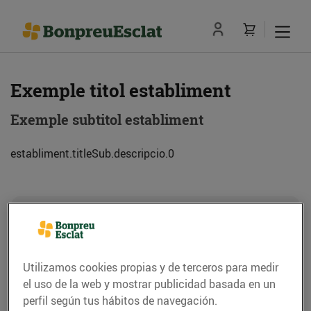
Exemple titol establiment
Exemple subtitol establiment
establiment.titleSub.descripcio.0
Dirección
Cómo llegar
Exemple de adreca (08013) Barcelona
Utilizamos cookies propias y de terceros para medir
el uso de la web y mostrar publicidad basada en un
Teléfono
Llamar
perfil según tus hábitos de navegación.