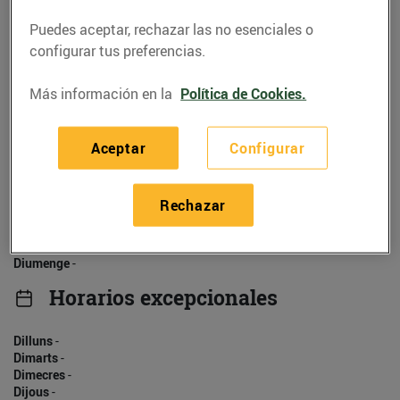
930525412
Puedes aceptar, rechazar las no esenciales o
configurar tus preferencias.
Más información en la
Política de Cookies.
Horarios
Aceptar
Configurar
Dilluns
-
Dimarts
-
Dimecres
-
Rechazar
Dijous
-
Divendres
-
Dissabte
-
Diumenge
-
Horarios excepcionales
Dilluns
-
Dimarts
-
Dimecres
-
Dijous
-