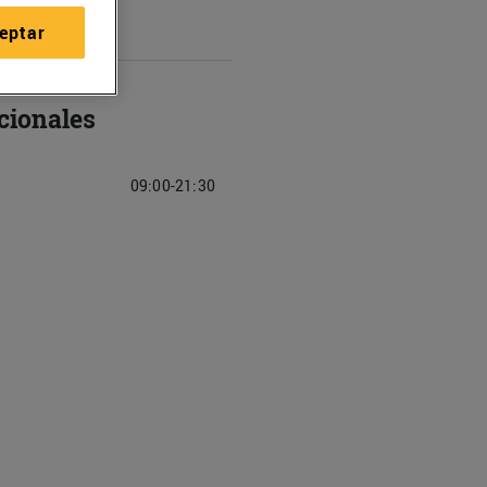
eptar
cionales
09:00-21:30