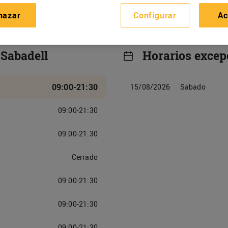
hazar
Configurar
Ac
 Sabadell
Horarios excep
09:00-21:30
15/08/2026
Sabado
09:00-21:30
09:00-21:30
Cerrado
09:00-21:30
09:00-21:30
09:00-21:30