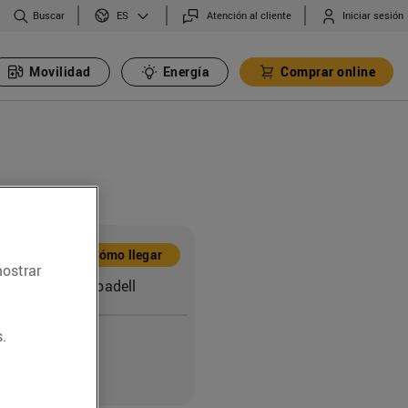
Buscar
Atención al cliente
Iniciar sesión
ES
Movilidad
Energía
Comprar online
ón
Cómo llegar
mostrar
 126 (08203) Sabadell
.
o
6