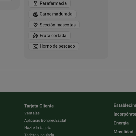
Parafarmacia
Carne madurada
Sección mascotas
Fruta cortada
Horno de pescado
Establecim
Tarjeta Cliente
Ventajas
Incorpórat
Aplicació BonpreuEsclat
Energía
Hazte la tarjeta
Movilidad
Tarjeta vinculada