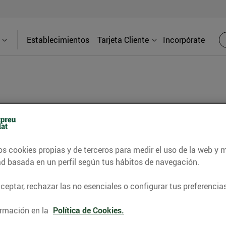
Establecimientos
Tarjeta Cliente
Incorpórate
Brutau)
Direcci
os cookies propias y de terceros para medir el uso de la web y 
C. Brutau,
ad basada en un perfil según tus hábitos de navegación.
ncontrarás una gran variedad de
eptar, rechazar las no esenciales o configurar tus preferencias
Teléfon
tisfacer todas tus necesidades:
alidad y de km0, comida para llevar,
93689600
rmación en la
Política de Cookies.
ene personal, y mucho más.