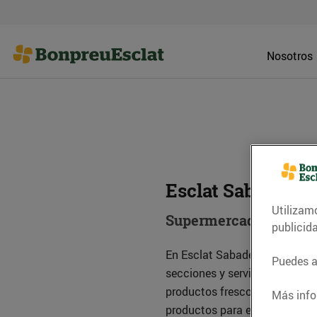
Nosotros
Esclat Sabadell (
Utilizam
Supermercado
publicid
En Esclat Sabadell (Brutau) e
Puedes ac
secciones y servicios para sa
productos frescos de máxima c
Más info
productos para el hogar, higi