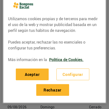
C. Blai Madonna s/n (08770) Sant Sadurní
d'Anoia
Utilizamos cookies propias y de terceros para medir
Teléfono
Llamar
el uso de la web y mostrar publicidad basada en un
perfil según tus hábitos de navegación.
937099420
Puedes aceptar, rechazar las no esenciales o
configurar tus preferencias.
Más información en la
Política de Cookies.
Horarios Esclat Sant Sadurní
D'anoia
Aceptar
Configurar
07/08/2026
Viernes
09:00-21:30
Rechazar
08/08/2026
Sabado
09:00-21:30
09/08/2026
Domingo
Cerrado