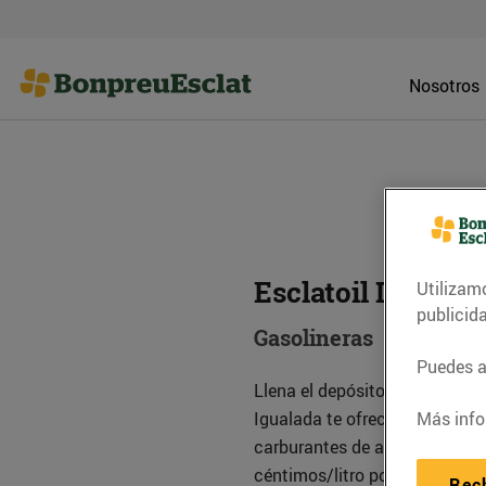
Nosotros
Esclatoil Igualad
Utilizam
publicid
Gasolineras
Puedes ac
Llena el depósito y ahorra en 
Igualada te ofrecemos los me
Más info
carburantes de alta calidad. 
céntimos/litro por ser cliente.
Rec