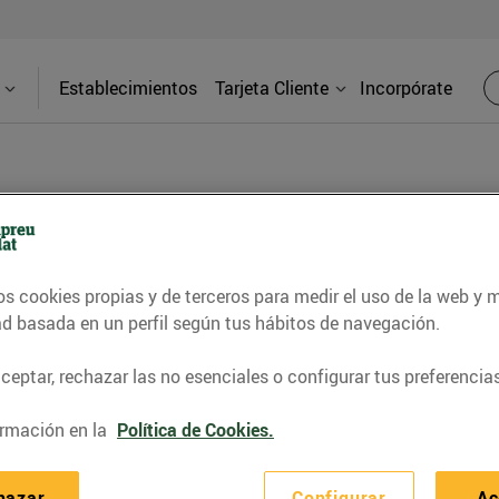
Establecimientos
Tarjeta Cliente
Incorpórate
a
os cookies propias y de terceros para medir el uso de la web y 
Direcci
ad basada en un perfil según tus hábitos de navegación.
Av. Mestre
(08700) Ig
eptar, rechazar las no esenciales o configurar tus preferencias
nuestras gasolineras 24h. En Esclatoil
jores precios del mercado en
rmación en la
Política de Cookies.
Teléfon
Aprovecha el descuento de 5
93 661 84 
hazar
Configurar
Ac