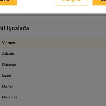
oil Igualada
Viernes
Sabado
Domingo
Lunes
Martes
Miercoles