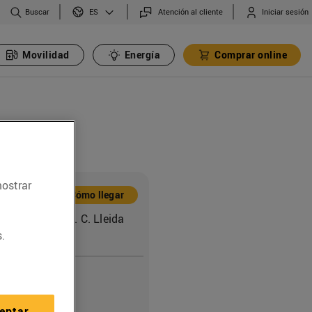
Buscar
Atención al cliente
Iniciar sesión
ES
Movilidad
Energía
Comprar online
mostrar
ón
Cómo llegar
 Muntaner cant. C. Lleida
ualada
.
o
31
eptar