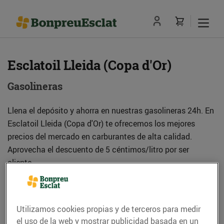
Esclatoil Lleida (Copa d'Or)
Gasolineras
Llena el depósito y ahorra en nuestras gasolineras 24h. En
Esclatoil Lleida (Copa d'Or) te ofrecemos los mejores
precios del mercado en carburantes de alta calidad.
Aprovecha el descuento de 5 céntimos/litro por ser
cliente.
Dirección
Utilizamos cookies propias y de terceros para medir
Cómo llegar
el uso de la web y mostrar publicidad basada en un