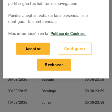
perfil según tus hábitos de navegación.
Teléfono
Llamar
Puedes aceptar, rechazar las no esenciales o
938268810
configurar tus preferencias.
Más información en la
Política de Cookies.
Aceptar
Configurar
Horarios Esclatoil Malla
Rechazar
07/08/2026
Viernes
00:00-23:59
08/08/2026
Sabado
00:00-23:59
09/08/2026
Domingo
00:00-23:59
10/08/2026
Lunes
00:00-23:59