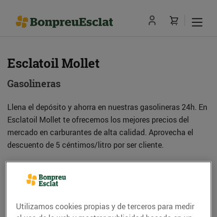
Esclatoil Mollet
Gasolineras
Llena el depósito y ahorra en nuestras gasolineras 24h. En
Esclatoil Mollet te ofrecemos los mejores precios del
mercado en carburantes de alta calidad. Aprovecha el
descuento de 5 céntimos/litro por ser cliente.
Dirección
Cómo llegar
Utilizamos cookies propias y de terceros para medir
C. Nicaragua, s/n (Pol. Ind. Can Borrell) (08100)