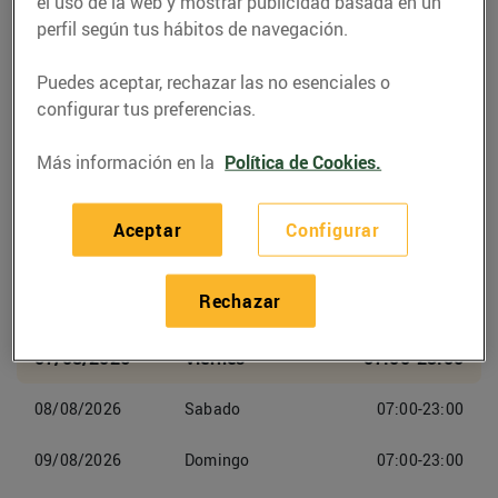
Mollet del Vallès
el uso de la web y mostrar publicidad basada en un
perfil según tus hábitos de navegación.
Teléfono
Llamar
Puedes aceptar, rechazar las no esenciales o
configurar tus preferencias.
936897799
Más información en la
Política de Cookies.
Aceptar
Configurar
Horarios Esclatoil Mollet Del
Vallès
Rechazar
07/08/2026
Viernes
07:00-23:00
08/08/2026
Sabado
07:00-23:00
09/08/2026
Domingo
07:00-23:00