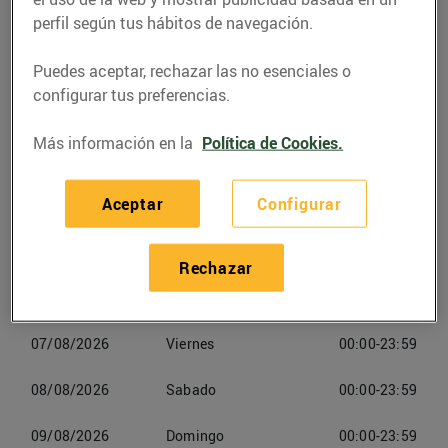
Camí del Pla del Llop, 2 (17230) Palamós
perfil según tus hábitos de navegación.
Teléfono
Puedes aceptar, rechazar las no esenciales o
Llamar
configurar tus preferencias.
972132609
Más información en la
Política de Cookies.
Aceptar
Configurar
Horarios Esclatoil Palamós
Rechazar
06/08/2026
Jueves
00:00-23:59
07/08/2026
Viernes
00:00-23:59
08/08/2026
Sabado
00:00-23:59
09/08/2026
Domingo
00:00-23:59