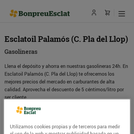
Esclatoil Palamós (C. Pla del Llop)
Gasolineras
Llena el depósito y ahorra en nuestras gasolineras 24h. En
Esclatoil Palamós (C. Pla del Llop) te ofrecemos los
mejores precios del mercado en carburantes de alta
calidad. Aprovecha el descuento de 5 céntimos/litro por
ser cliente.
Dirección
Cómo llegar
Utilizamos cookies propias y de terceros para medir
el uso de la web y mostrar publicidad basada en un