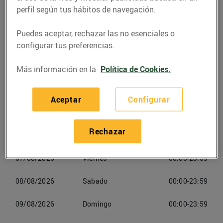
perfil según tus hábitos de navegación.
Teléfono
Llamar
Puedes aceptar, rechazar las no esenciales o
937617528
configurar tus preferencias.
Más información en la
Política de Cookies.
Aceptar
Configurar
Horarios Esclatoil Rubí
Rechazar
06/08/2026
Jueves
00:00-23:59
07/08/2026
Viernes
00:00-23:59
08/08/2026
Sabado
00:00-23:59
09/08/2026
Domingo
00:00-23:59