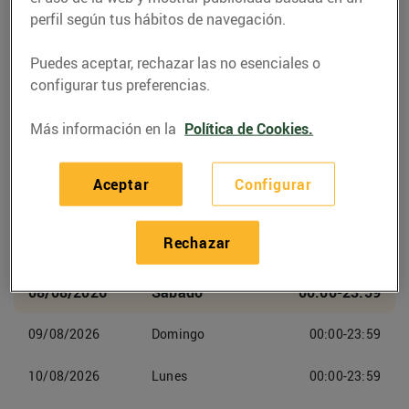
Ctra. de Manlleu a Torelló, Km. 4,7 (08570)
perfil según tus hábitos de navegación.
Torelló
Puedes aceptar, rechazar las no esenciales o
Teléfono
configurar tus preferencias.
Llamar
938253425
Más información en la
Política de Cookies.
Aceptar
Configurar
Horarios Esclatoil Torelló
Rechazar
08/08/2026
Sabado
00:00-23:59
09/08/2026
Domingo
00:00-23:59
10/08/2026
Lunes
00:00-23:59