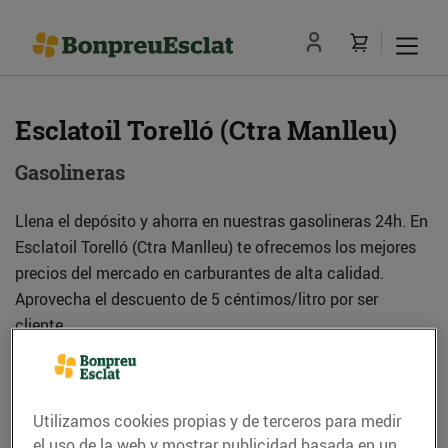
Esclatoil Torelló (Ctra Manlleu)
Gasolineras
Llena el depósito y ahorra en nuestras gasolineras 24h. En
Esclatoil Torelló (Ctra Manlleu) te ofrecemos los mejores
precios del mercado en carburantes de alta calidad.
Aprovecha el descuento de 5 céntimos/litro por ser
cliente.
Dirección
Cómo llegar
Utilizamos cookies propias y de terceros para medir
el uso de la web y mostrar publicidad basada en un