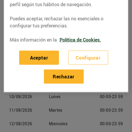
(08232) Viladecavalls
perfil según tus hábitos de navegación.
Puedes aceptar, rechazar las no esenciales o
Teléfono
Llamar
configurar tus preferencias.
Más información en la
Política de Cookies.
Aceptar
Configurar
Horarios Esclatoil Viladecavalls
Rechazar
09/08/2026
Domingo
00:00-23:59
10/08/2026
Lunes
00:00-23:59
11/08/2026
Martes
00:00-23:59
12/08/2026
Miercoles
00:00-23:59