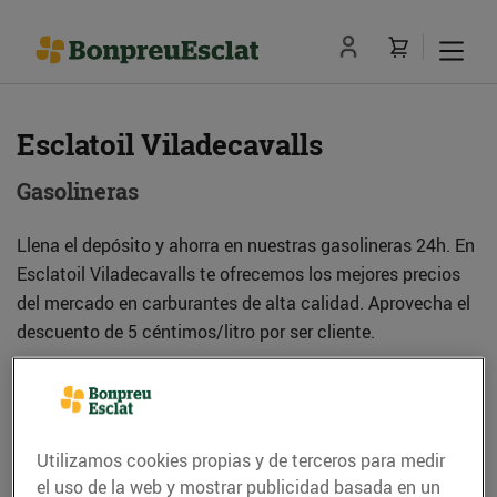
Esclatoil Viladecavalls
Gasolineras
Llena el depósito y ahorra en nuestras gasolineras 24h. En
Esclatoil Viladecavalls te ofrecemos los mejores precios
del mercado en carburantes de alta calidad. Aprovecha el
descuento de 5 céntimos/litro por ser cliente.
Dirección
Cómo llegar
Utilizamos cookies propias y de terceros para medir
Ctra. de Terrassa a Olesa de Montserrat, s/n
el uso de la web y mostrar publicidad basada en un