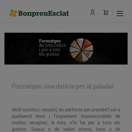
Formatges, una delícia per al paladar
Molt nutritiu i versàtil, és perfecte per prendre’l sol a
qualsevol hora i l’ingredient imprescindible de
moltes receptes. A més, n’hi ha per a tots els
gustos. Suaus o de sabor intens, tous o de