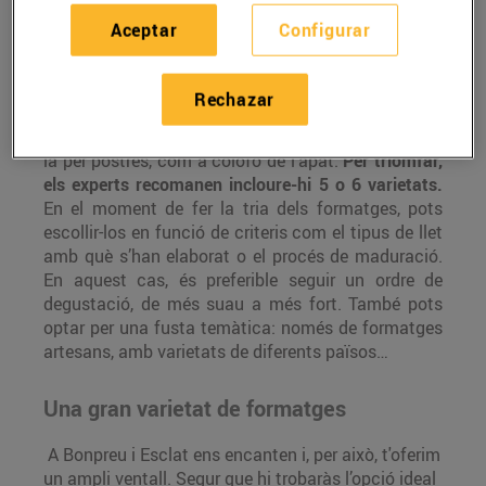
Aceptar
Configurar
Oferir un bon
assortiment de formatges
és una
Rechazar
opció que mai no falla quan tenim convidats. Pots
servir una fusta abans dels plats principals o oferir-
la per postres, com a colofó de l’àpat.
Per triomfar,
els experts recomanen incloure-hi 5 o 6 varietats.
En el moment de fer la tria dels formatges, pots
escollir-los en funció de criteris com el tipus de llet
amb què s’han elaborat o el procés de maduració.
En aquest cas, és preferible seguir un ordre de
degustació, de més suau a més fort. També pots
optar per una fusta temàtica: només de formatges
artesans, amb varietats de diferents països…
Una gran varietat de formatges
A Bonpreu i Esclat ens encanten i, per això, t'oferim
un ampli ventall. Segur que hi trobaràs l’opció ideal