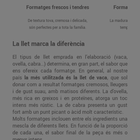
Formatges frescos i tendres
Formatges s
De textura tova, cremosa i delicada,
La maduració es f
són perfectes per a tota la família.
temperatura,
La llet marca la diferència
El tipus de llet emprada en l’elaboració (vaca,
ovella, cabra…) determina, en gran part, el sabor que
ens ofereix cada formatge. En general, al nostre
país
la més utilitzada és la llet de vaca
, que sol
donar com a resultat formatges cremosos, lleugers
i de gust suau, amb matisos diferents. La d’ovella,
més rica en greixos i en proteïnes, atorga un toc
intens més rústic. La de cabra presenta un gust
fort amb un punt picant o àcid molt característic.
Molts formatges inclouen entre els ingredients una
mescla de diferents llets. En funció de la proporció
de cada una, el sabor final de la peça és més o
menys intens.