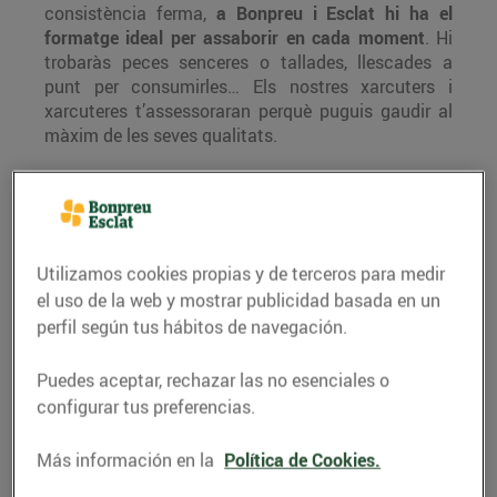
consistència ferma,
a Bonpreu i Esclat hi ha el
formatge ideal per assaborir en cada moment
. Hi
trobaràs peces senceres o tallades, llescades a
punt per consumirles… Els nostres xarcuters i
xarcuteres t’assessoraran perquè puguis gaudir al
màxim de les seves qualitats.
Articles recomenats de formatges a
Bonpreu i Esclat
Utilizamos cookies propias y de terceros para medir
el uso de la web y mostrar publicidad basada en un
perfil según tus hábitos de navegación.
Puedes aceptar, rechazar las no esenciales o
configurar tus preferencias.
Más información en la
Política de Cookies.
Formatge: un aliment per a tots els
Formatges de pr
gustos
sor