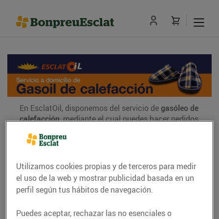
En EsclatOil, disponemos del servicio de
gasóleo de
calefacción
, mediante el cual puedes hacer pedidos
de carburante a domicilio para tu caldera. Para
hacer pedidos e información, puedes llamar al
teléfono 900 300 301
, así como dirigirte por e-mail
a:
gasoil@esclatoil.cat
.
Utilizamos cookies propias y de terceros para medir
el uso de la web y mostrar publicidad basada en un
Te lo ponemos fácil:
perfil según tus hábitos de navegación.
Proximidad
: amplia red de distribución
Puedes aceptar, rechazar las no esenciales o