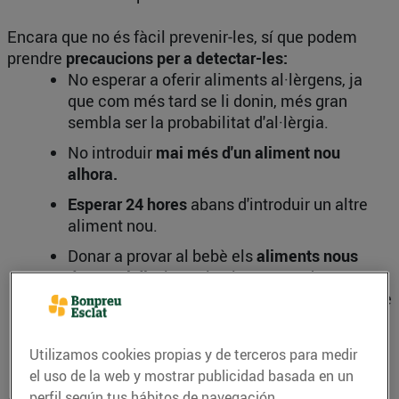
Encara que no és fàcil prevenir-les, sí que podem
prendre
precaucions per a detectar-les:
No esperar a oferir aliments al·lèrgens, ja
que com més tard se li donin, més gran
sembla ser la probabilitat d'al·lèrgia.
No introduir
mai més d'un aliment nou
alhora.
Esperar 24 hores
abans d'introduir un altre
aliment nou.
Donar a provar al bebè els
aliments nous
durant el dia
, i no a la nit, per a poder
observar si apareixen símptomes. En cas que
així sigui, l'aconsellable és acudir
immediatament a urgències.
Utilizamos cookies propias y de terceros para medir
el uso de la web y mostrar publicidad basada en un
perfil según tus hábitos de navegación.
Actualment, se sol recomanar a
la mare que alleta