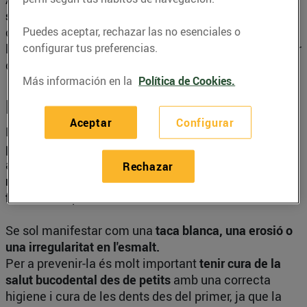
seguir una dieta sense restriccions,
excepte si s'ha
Puedes aceptar, rechazar las no esenciales o
confirmat que el lactant és al·lèrgic a proteïnes de la
configurar tus preferencias.
llet o similar. Aleshores sí que es pot aconsellar evitar
certs aliments.
Más información en la
Política de Cookies.
Les càries
Aceptar
Configurar
La càries de la infància primerenca, coneguda
popularment com a càries rampant, pot aparèixer
amb les primeres dents. Es tracta d'una
patologia
Rechazar
molt ràpida
, per la qual cosa
detectar-la a temps és
fonamental
per a tractar-la i neutralitzar-la.
Se sol manifestar com una
taca blanca, una erosió o
una irregularitat en l'esmalt.
Per a prevenir-la és molt important
tenir cura de la
salut bucodental des de petits
amb una correcta
higiene i cura de les dents des del primer, ja que la