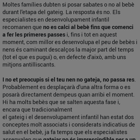
Moltes famílies dubten si posar sabates o no al bebè
durant l'etapa del gateig. La resposta és no. Els
especialistes en desenvolupament infantil
recomanen que
no es calci al bebè fins que comenci
a fer les primeres passes
i, fins i tot en aquest
moment, com millor es desenvolupa el peu de bebès i
nens és caminant descalços la major part del temps
(tot el que es pugui) o, en defecte d'això, amb uns
mitjons antilliscants.
I no et preocupis si el teu nen no gateja, no passa res
.
Probablement es desplaçarà d'una altra forma o es
posarà directament dempeus quan arribi el moment.
Hi ha molts bebès que se salten aquesta fase i,
encara que tradicionalment
el gateig i el desenvolupament infantil han estat dos
conceptes molt associats i considerats indicatius de
salut en el bebè, ja fa temps que els especialistes
assenyalen que
gatejar no és imprescindible per a un