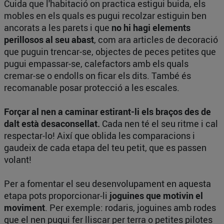
Cuida que l'habitació on practica estigui buida, els
mobles en els quals es pugui recolzar estiguin ben
ancorats a les parets i que
no hi hagi elements
perillosos al seu abast
, com ara articles de decoració
que puguin trencar-se, objectes de peces petites que
pugui empassar-se, calefactors amb els quals
cremar-se o endolls on ficar els dits. També és
recomanable posar protecció a les escales.
Forçar al nen a caminar estirant-li els braços des de
dalt està desaconsellat.
Cada nen té el seu ritme i cal
respectar-lo! Així que oblida les comparacions i
gaudeix de cada etapa del teu petit, que es passen
volant!
Per a fomentar el seu desenvolupament en aquesta
etapa pots proporcionar-li
joguines que motivin el
moviment
. Per exemple: rodaris, joguines amb rodes
que el nen pugui fer lliscar per terra o petites pilotes