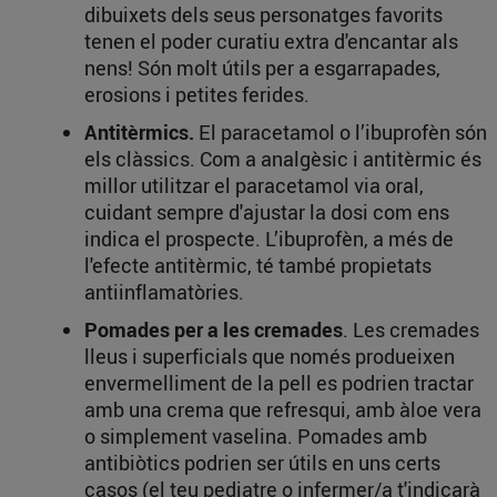
dibuixets dels seus personatges favorits
tenen el poder curatiu extra d'encantar als
nens! Són molt útils per a esgarrapades,
erosions i petites ferides.
Antitèrmics.
El paracetamol o l’ibuprofèn són
els clàssics. Com a analgèsic i antitèrmic és
millor utilitzar el paracetamol via oral,
cuidant sempre d'ajustar la dosi com ens
indica el prospecte. L’ibuprofèn, a més de
l'efecte antitèrmic, té també propietats
antiinflamatòries.
Pomades per a les cremades
. Les cremades
lleus i superficials que només produeixen
envermelliment de la pell es podrien tractar
amb una crema que refresqui, amb àloe vera
o simplement vaselina. Pomades amb
antibiòtics podrien ser útils en uns certs
casos (el teu pediatre o infermer/a t'indicarà