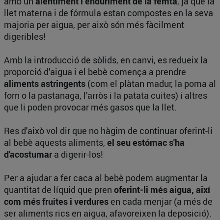
amb un
alentiment i enduriment de la femta
, ja que la
llet materna i de fórmula estan compostes en la seva
majoria per aigua, per això són més fàcilment
digeribles!
Amb la introducció de sòlids, en canvi, es redueix la
proporció d'aigua i el bebè comença a prendre
aliments astringents
(com el plàtan madur, la poma al
forn o la pastanaga, l'arròs i la patata cuites) i altres
que li poden provocar més gasos que la llet.
Res d'això vol dir que no hàgim de continuar oferint-li
al bebè aquests aliments,
el seu estómac s'ha
d'acostumar
a digerir-los!
Per a ajudar a fer caca al bebè podem augmentar la
quantitat de líquid que pren
oferint-li més aigua, així
com més fruites i verdures
en cada menjar (a més de
ser aliments rics en aigua, afavoreixen la deposició).