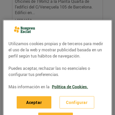
Oficines de 196m2 a la Planta Quarta de
l’edifici del C/Veneçuela 105 de Barcelona.
Edifici en...
LEER MÁS
Utilizamos cookies propias y de terceros para medir
el uso de la web y mostrar publicidad basada en un
perfil según tus hábitos de navegación.
Puedes aceptar, rechazar las no esenciales o
configurar tus preferencias.
Manlleu
Más información en la
Política de Cookies.
05/agosto/2025
Local cantoner de 528 m2. Amb persiana i
Aceptar
Configurar
porta automàtica, instal·lació d’aire
condicionat, fals...