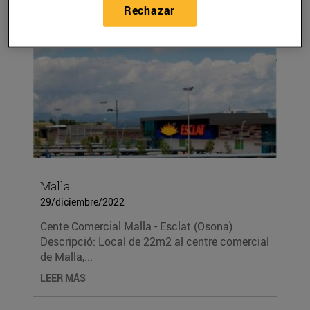
Rechazar
LEER MÁS
Malla
29/diciembre/2022
Cente Comercial Malla - Esclat (Osona)
Descripció: Local de 22m2 al centre comercial
de Malla,...
LEER MÁS