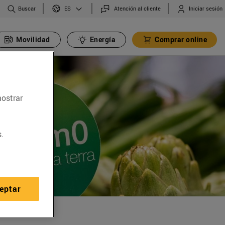
Buscar
Atención al cliente
Iniciar sesión
ES
Movilidad
Energía
Comprar online
mostrar
.
eptar