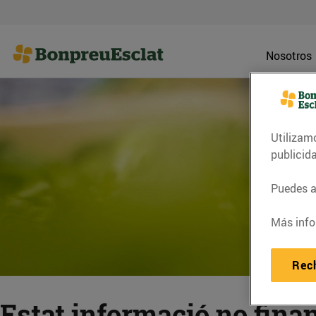
Nosotros
Utilizam
publicid
Puedes ac
Más info
Rec
Estat informació no fina