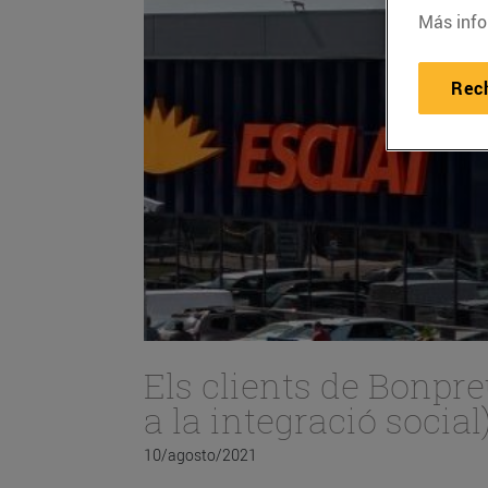
Más info
Rec
Els clients de Bonpr
a la integració social
10/agosto/2021