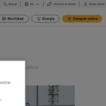
Buscar
Atención al cliente
Iniciar sesión
ES
Movilidad
Energía
Comprar online
a sección de prensa
mostrar
.