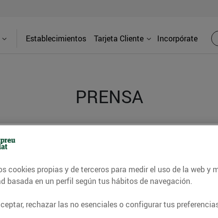
Establecimientos
Tarjeta Cliente
Incorpórate
PRENSA
d de los supermercados Bonpreu y Esclat a través de l
os cookies propias y de terceros para medir el uso de la web y 
ad basada en un perfil según tus hábitos de navegación.
eptar, rechazar las no esenciales o configurar tus preferencias