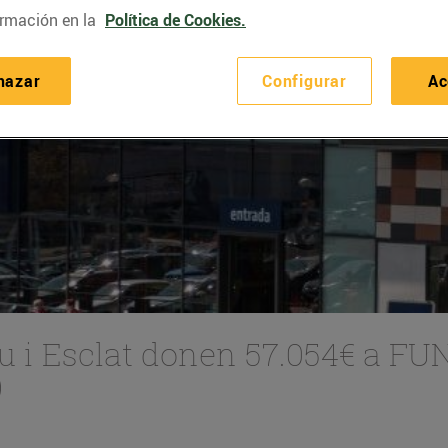
rmación en la
Política de Cookies.
hazar
Configurar
Ac
eu i Esclat donen 57.054€ a F
)