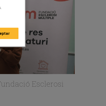
.
eptar
 Fundació Esclerosi