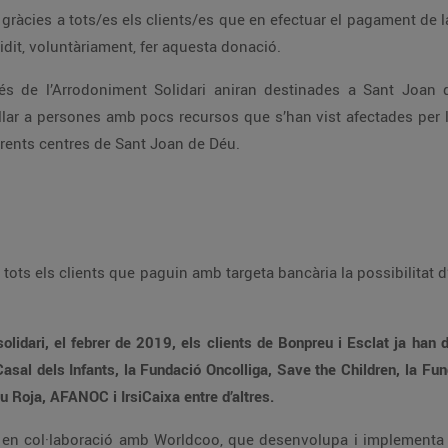
i han decidit, voluntàriament, fer aquesta donació.
iferents centres de Sant Joan de Déu.
ilions d’euros a través de les
Impulsa, la Vall d’Hebron Hospital Campus, Creu Roja, AFANOC i IrsiCaixa entre d’altres.