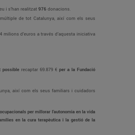
ts del Grup Bon Preu i s’han realitzat
976
donacions.
acions que han fet possible
recaptar 69.879 €
per a la Fundació