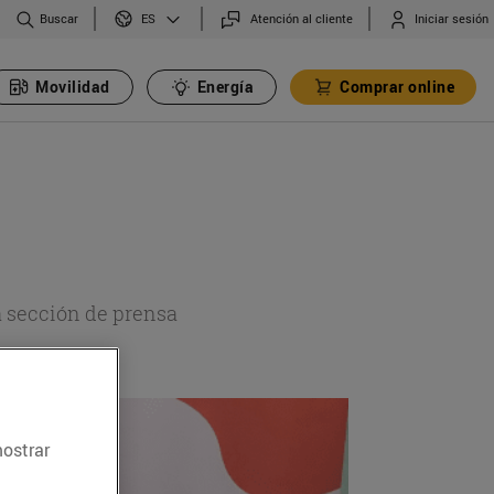
Buscar
Atención al cliente
Iniciar sesión
ES
Movilidad
Energía
Comprar online
a sección de prensa
mostrar