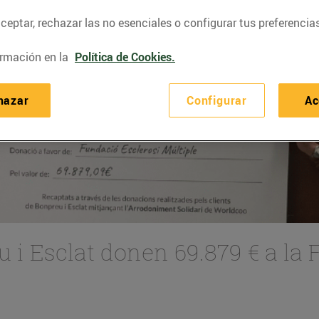
eptar, rechazar las no esenciales o configurar tus preferencias
rmación en la
Política de Cookies.
hazar
Configurar
Ac
u i Esclat donen 69.879 € a la