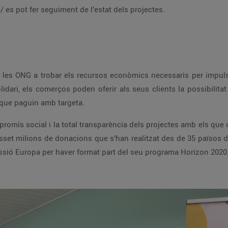
m/ca/ es pot fer seguiment de l’estat dels projectes.
pre que paguin amb targeta.
Corp i compta amb el recolzament de la Comissió Europa per haver format part d