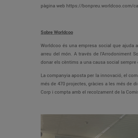
pàgina web https://bonpreu.worldcoo.co
Sobre Worldcoo
Worldcoo és una empresa social que ajuda a les ONG a trobar els recursos econòmics necessaris per impulsar els seus projectes socials i de cooperació
arreu del món. A través de l’Arrodoniment Solidari, els comerços poden oferir als seus clients la possibilitat d’arrodonir l’import final de la seva compra i
donar els cèntims a una causa social sem
La companyia aposta per la innovació, el compromís social i la total transparència dels projectes amb els que col·labora. Des de la seva creació, ha finançat
més de 470 projectes, gràcies a les més de disset milions de donacions que s’han realitzat des de 35 països diferents. Worldcoo forma part del moviment B