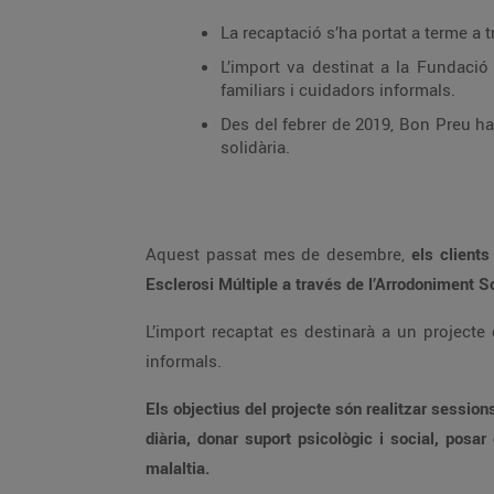
L’import va destinat a la Fundació Esclerosi Múltiple i els beneficiaris seran joves 
familiars i cuidadors informals.
Des del febrer de 2019, Bon Preu ha col·laborat amb més de 20 associacions i s’ha 
solidària.
Aquest passat mes de desembre,
Esclerosi Múltiple a través de 
L’import recaptat es destinarà a un projecte de rehabilitació per a joves amb esclerosi múltiple de tot Catalunya, així com els seus familiars i cuidadors
informals.
Els objectius del projecte són realitzar sessions de neurorehabilitació amb fisioterapeutes, logopedes i terapeutes ocupacionals per millorar l’autonom
diària, donar suport psicològic i social, posar en marxa plans terapèutics individualitzats i poder implicar les famílies en la cura terapèutica i la gestió de la
malaltia.