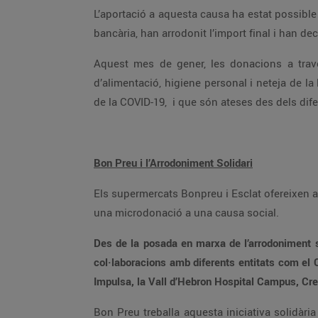
L’aportació a aquesta causa ha estat possible gràcies a tots/es els clients/es que en efectuar el pagament de la seva compra a Bonpreu i Esclat amb targeta
bancària, han arrodonit l’import final 
Aquest mes de gener, les donacions a través de l’Arrodoniment Solidari aniran destinades a Sant Joan de Déu amb l’objectiu de garantir productes
d’alimentació, higiene personal i neteja de la llar a persones amb pocs recursos que s’han vist afectades per l’impacte econòmic vinculat amb la pandèmia
de la COVID-19, i que són ateses des dels d
Bon Preu i l’Arrodoniment Solidari
Els supermercats Bonpreu i Esclat ofereixen a tots els clients que paguin amb targeta bancària la possibilitat d’arrodonir l’import final de la seva compra i fer
una microdonació a una causa social.
Des de la posada en marxa de l’arrodoniment solidari, el febrer de 2019, els clients de Bonpreu i Esclat ja han donat més d’1,4 m
col·laboracions amb diferents entitats com el Casal dels Infants, la Fundació Oncolliga, Save the Children, la Fundació Catalana Síndrome de Down, la Fundació
Bon Preu treballa aquesta iniciativa solidària en col·laboració amb Worldcoo, que desenvolupa i implementa canals de recaptació solidària. A través de la