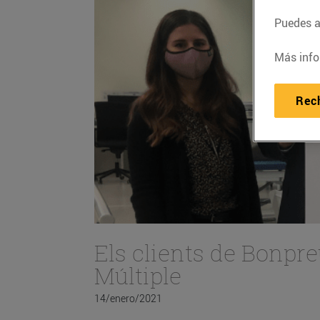
Puedes ac
Más info
Rec
Els clients de Bonpre
Múltiple
14/enero/2021