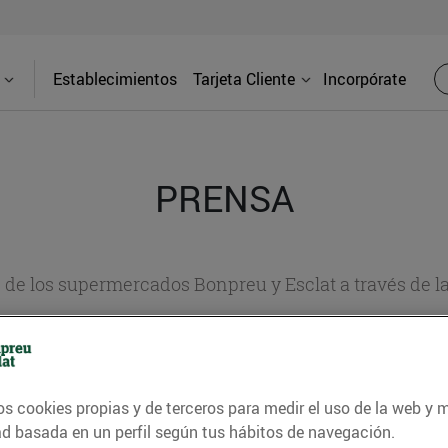
Establecimientos
Tarjeta Cliente
Incorpórate
PRENSA
d de los supermercados Bonpreu y Esclat a través de l
os cookies propias y de terceros para medir el uso de la web y 
ad basada en un perfil según tus hábitos de navegación.