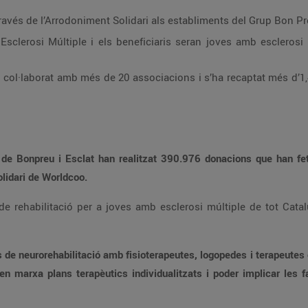
La recaptació s’ha portat a terme a través de l’Arrodoniment Solidari als establimen
amb esclerosi múltiple de tot Catalunya, així com els seus
recaptat més d’1,4 milions d’euros a través d’aquesta iniciativa
els clients de Bonpreu i Esclat han realitzat 390.976 don
l’Arrodoniment Solidari de Worldcoo.
ia en la vida