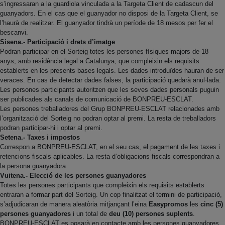
s’ingressaran a la guardiola vinculada a la Targeta Client de cadascun del
guanyadors. En el cas que el guanyador no disposi de la Targeta Client, se
l’haurà de realitzar. El guanyador tindrà un període de 18 mesos per fer el
bescanvi.
Sisena.- Participació i drets d’imatge
Podran participar en el Sorteig totes les persones físiques majors de 18
anys, amb residència legal a Catalunya, que compleixin els requisits
establerts en les presents bases legals. Les dades introduïdes hauran de ser
veraces. En cas de detectar dades falses, la participació quedarà anul·lada.
Les persones participants autoritzen que les seves dades personals puguin
ser publicades als canals de comunicació de BONPREU-ESCLAT.
Les persones treballadores del Grup BONPREU-ESCLAT relacionades amb
l’organització del Sorteig no podran optar al premi. La resta de treballadors
podran participar-hi i optar al premi.
Setena.- Taxes i impostos
Correspon a BONPREU-ESCLAT, en el seu cas, el pagament de les taxes i
retencions fiscals aplicables. La resta d’obligacions fiscals correspondran a
la persona guanyadora.
Vuitena.- Elecció de les persones guanyadores
Totes les persones participants que compleixin els requisits establerts
entraran a formar part del Sorteig. Un cop finalitzat el termini de participació,
s’adjudicaran de manera aleatòria mitjançant l’eina
Easypromos
les
cinc (5)
persones guanyadores
i un total de
deu (10) persones suplents
.
BONPREU-ESCLAT es posarà en contacte amb les persones guanyadores