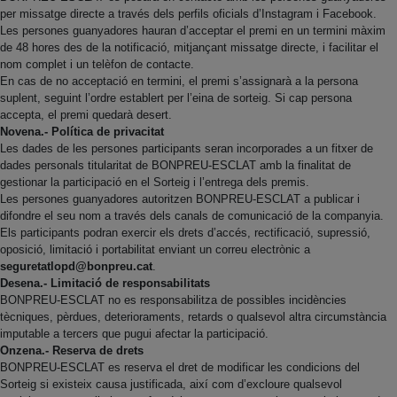
per missatge directe a través dels perfils oficials d’Instagram i Facebook.
Les persones guanyadores hauran d’acceptar el premi en un termini màxim
de 48 hores des de la notificació, mitjançant missatge directe, i facilitar el
nom complet i un telèfon de contacte.
En cas de no acceptació en termini, el premi s’assignarà a la persona
suplent, seguint l’ordre establert per l’eina de sorteig. Si cap persona
accepta, el premi quedarà desert.
Novena.- Política de privacitat
Les dades de les persones participants seran incorporades a un fitxer de
dades personals titularitat de BONPREU-ESCLAT amb la finalitat de
gestionar la participació en el Sorteig i l’entrega dels premis.
Les persones guanyadores autoritzen BONPREU-ESCLAT a publicar i
difondre el seu nom a través dels canals de comunicació de la companyia.
Els participants podran exercir els drets d’accés, rectificació, supressió,
oposició, limitació i portabilitat enviant un correu electrònic a
seguretatlopd@bonpreu.cat
.
Desena.- Limitació de responsabilitats
BONPREU-ESCLAT no es responsabilitza de possibles incidències
tècniques, pèrdues, deterioraments, retards o qualsevol altra circumstància
imputable a tercers que pugui afectar la participació.
Onzena.- Reserva de drets
BONPREU-ESCLAT es reserva el dret de modificar les condicions del
Sorteig si existeix causa justificada, així com d’excloure qualsevol