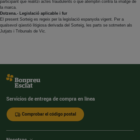
participant que realitzi actes fraudulents o que atemptin contra la imatge de
la marca.
Dotzena.- Legislació aplicable i fur
El present Sorteig es regeix per la legislació espanyola vigent. Per a
qualsevol qüestió litigiosa derivada del Sorteig, les parts se sotmeten als
Jutjats i Tribunals de Vic.
Servicios de entrega de compra en línea
Comprobar el código postal
Nosotros