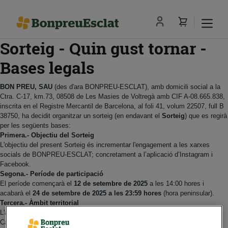
Sorteig - Quin gust tornar -
Bases legals
BON PREU, SAU
(des d'ara BONPREU-ESCLAT), amb domicili social a la
Ctra. C-17, km.73, 08508 de Les Masies de Voltregà amb CIF A-08.665.838,
inscrita en el Registre Mercantil de Barcelona, al foli 41, volum 22507, full B
38750, ha decidit organitzar un sorteig (en endavant el
Sorteig
) que es regirà
per les següents bases:
Primera.- Objectiu del Sorteig
L'objectiu del present Sorteig és incrementar l'engagement a les xarxes
socials de BONPREU-ESCLAT; concretament a l’aplicació d’Instagram i
Facebook.
Segona.- Període de participació
El període començarà el
12 de setembre de 2025
a les 14:00 hores i
acabarà el
24
de setembre de 2025 a les 23:59 hores
(hora peninsular).
Tercera.- Àmbit territorial
L'àmbit territorial del present Sorteig és la Comunitat Autònoma de
Catalunya. Podran participar en el Sorteig totes aquelles persones que