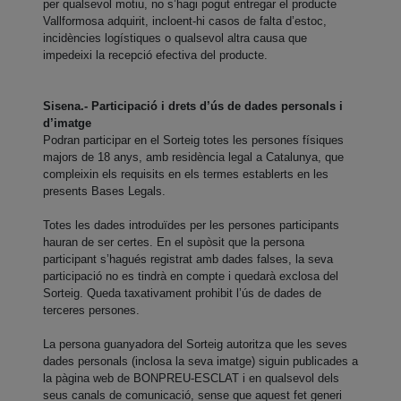
per qualsevol motiu, no s’hagi pogut entregar el producte
Vallformosa adquirit, incloent-hi casos de falta d’estoc,
incidències logístiques o qualsevol altra causa que
impedeixi la recepció efectiva del producte.
Sisena.- Participació i drets d’ús de dades personals i
d’imatge
Podran participar en el Sorteig totes les persones físiques
majors de 18 anys, amb residència legal a Catalunya, que
compleixin els requisits en els termes establerts en les
presents Bases Legals.
Totes les dades introduïdes per les persones participants
hauran de ser certes. En el supòsit que la persona
participant s’hagués registrat amb dades falses, la seva
participació no es tindrà en compte i quedarà exclosa del
Sorteig. Queda taxativament prohibit l’ús de dades de
terceres persones.
La persona guanyadora del Sorteig autoritza que les seves
dades personals (inclosa la seva imatge) siguin publicades a
la pàgina web de BONPREU-ESCLAT i en qualsevol dels
seus canals de comunicació, sense que aquest fet generi