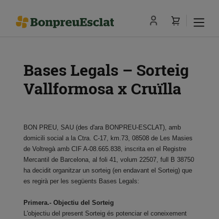
Bases Legals – Sorteig
Vallformosa x Cruïlla
BON PREU, SAU (des d'ara BONPREU-ESCLAT), amb
domicili social a la Ctra. C-17, km.73, 08508 de Les Masies
de Voltregà amb CIF A-08.665.838, inscrita en el Registre
Mercantil de Barcelona, al foli 41, volum 22507, full B 38750
ha decidit organitzar un sorteig (en endavant el Sorteig) que
es regirà per les següents Bases Legals:
Primera.- Objectiu del Sorteig
L'objectiu del present Sorteig és potenciar el coneixement