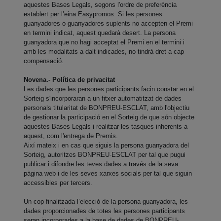
aquestes Bases Legals, segons l'ordre de preferència
establert per l’eina Easypromos. Si les persones
guanyadores o guanyadores suplents no accepten el Premi
en termini indicat, aquest quedarà desert. La persona
guanyadora que no hagi acceptat el Premi en el termini i
amb les modalitats a dalt indicades, no tindrà dret a cap
compensació.
Novena.- Política de privacitat
Les dades que les persones participants facin constar en el
Sorteig s'incorporaran a un fitxer automatitzat de dades
personals titularitat de BONPREU-ESCLAT, amb l'objectiu
de gestionar la participació en el Sorteig de que són objecte
aquestes Bases Legals i realitzar les tasques inherents a
aquest, com l'entrega de Premis.
Així mateix i en cas que siguis la persona guanyadora del
Sorteig, autoritzes BONPREU-ESCLAT per tal que pugui
publicar i difondre les teves dades a través de la seva
pàgina web i de les seves xarxes socials per tal que siguin
accessibles per tercers.
Un cop finalitzada l’elecció de la persona guanyadora, les
dades proporcionades de totes les persones participants
seran incorporades a la base de dades de BONPREU-