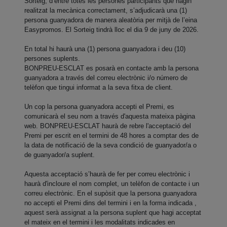
Sorteig, d’entre totes les persones participants que hagin
realitzat la mecànica correctament, s’adjudicarà una (1)
persona guanyadora de manera aleatòria per mitjà de l’eina
Easypromos. El Sorteig tindrà lloc el dia 9 de juny de 2026.
En total hi haurà una (1) persona guanyadora i deu (10)
persones suplents.
BONPREU-ESCLAT es posarà en contacte amb la persona
guanyadora a través del correu electrònic i/o número de
telèfon que tingui informat a la seva fitxa de client.
Un cop la persona guanyadora accepti el Premi, es
comunicarà el seu nom a través d'aquesta mateixa pàgina
web. BONPREU-ESCLAT haurà de rebre l'acceptació del
Premi per escrit en el termini de 48 hores a comptar des de
la data de notificació de la seva condició de guanyador/a o
de guanyador/a suplent.
Aquesta acceptació s’haurà de fer per correu electrònic i
haurà d'incloure el nom complet, un telèfon de contacte i un
correu electrònic. En el supòsit que la persona guanyadora
no accepti el Premi dins del termini i en la forma indicada ,
aquest serà assignat a la persona suplent que hagi acceptat
el mateix en el termini i les modalitats indicades en