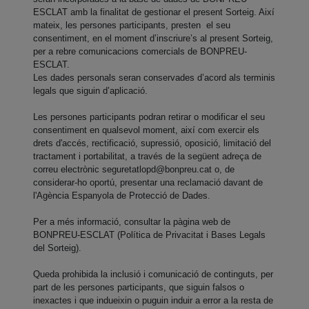
ESCLAT amb la finalitat de gestionar el present Sorteig. Així
mateix, les persones participants, presten el seu
consentiment, en el moment d’inscriure’s al present Sorteig,
per a rebre comunicacions comercials de BONPREU-
ESCLAT.
Les dades personals seran conservades d’acord als terminis
legals que siguin d’aplicació.
Les persones participants podran retirar o modificar el seu
consentiment en qualsevol moment, així com exercir els
drets d'accés, rectificació, supressió, oposició, limitació del
tractament i portabilitat, a través de la següent adreça de
correu electrònic
seguretatlopd@bonpreu.cat
o, de
considerar-ho oportú, presentar una reclamació davant de
l'Agència Espanyola de Protecció de Dades.
Per a més informació, consultar la pàgina web de
BONPREU-ESCLAT (Política de Privacitat i Bases Legals
del Sorteig).
Queda prohibida la inclusió i comunicació de continguts, per
part de les persones participants, que siguin falsos o
inexactes i que indueixin o puguin induir a error a la resta de