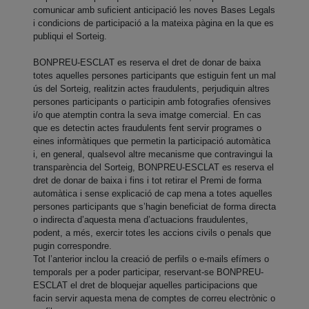
comunicar amb suficient anticipació les noves Bases Legals
i condicions de participació a la mateixa pàgina en la que es
publiqui el Sorteig.
BONPREU-ESCLAT es reserva el dret de donar de baixa
totes aquelles persones participants que estiguin fent un mal
ús del Sorteig, realitzin actes fraudulents, perjudiquin altres
persones participants o participin amb fotografies ofensives
i/o que atemptin contra la seva imatge comercial. En cas
que es detectin actes fraudulents fent servir programes o
eines informàtiques que permetin la participació automàtica
i, en general, qualsevol altre mecanisme que contravingui la
transparència del Sorteig, BONPREU-ESCLAT es reserva el
dret de donar de baixa i fins i tot retirar el Premi de forma
automàtica i sense explicació de cap mena a totes aquelles
persones participants que s’hagin beneficiat de forma directa
o indirecta d’aquesta mena d’actuacions fraudulentes,
podent, a més, exercir totes les accions civils o penals que
pugin correspondre.
Tot l’anterior inclou la creació de perfils o e-mails efímers o
temporals per a poder participar, reservant-se BONPREU-
ESCLAT el dret de bloquejar aquelles participacions que
facin servir aquesta mena de comptes de correu electrònic o