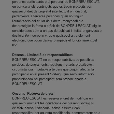
persones participants o al personal de BONPREU-ESCLAT,
en particular els continguts que es trobin protegits per
qualsevol dret de propietat intel·lectual o industrial,
pertanyents a terceres persones quan no tinguin
l'autorització del titular dels drets, menyscabin o
desprestigiïn la fama o crèdit de BONPREU-ESCLAT, siguin
considerades com a un cas de publicat il·lícita, enganyosa o
deslleial i/o incorporin virus o qualsevol altre element
electrònic que pugui danyar o impedir el funcionament del
lloc.
Desena.- Limitació de responsabilitats
BONPREU-ESCLAT no es responsabilitza de possibles
pèrdues, deterioraments, robatoris, retards o qualsevol
circumstància imputable a tercers que puguin afectar la
participació en el present Sorteig. Qualsevol informació
proporcionada pel participant serà proporcionada a
BONPREU-ESCLAT.
Onzena.- Reserva de drets
BONPREU-ESCLAT es reserva el dret de modificar en
qualsevol moment les condicions del present Sorteig si
existeix causa justificada, sense assumir cap
responsabilitat per aquesta modificació, comprometent-se a