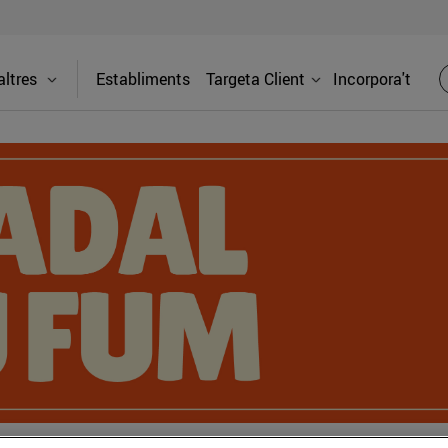
ltres
Establiments
Targeta Client
Incorpora't