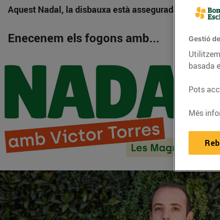
Aquest Nadal, la disbauxa està assegurada!
A
Bonpreu
Enecenem els fogons amb...
Gestió de
Utilitzem
basada e
Pots acce
Més info
Reb