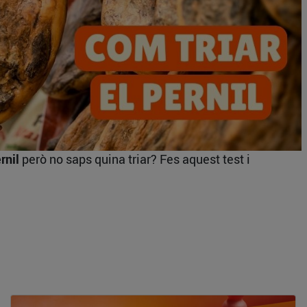
rnil
però no saps quina triar? Fes aquest test i