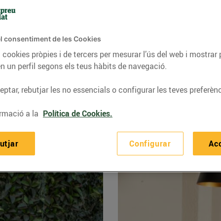
 i Esclat
trobaràs tot el que necessites per treure fum a 
l consentiment de les Cookies
 cookies pròpies i de tercers per mesurar l’ús del web i mostrar 
n un perfil segons els teus hàbits de navegació.
ptar, rebutjar les no essencials o configurar les teves preferènc
rmació a la
Política de Cookies.
utjar
Configurar
Ac