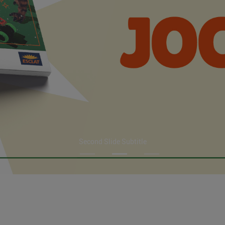
Second Slide Subtitle
Focus first slide
Focus second slide
Focus third slide