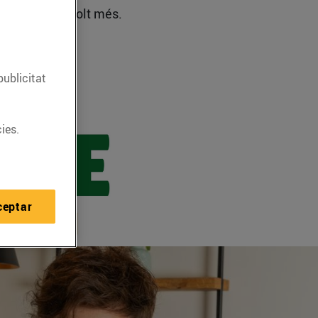
les festes i molt més.
publicitat
ies.
ceptar