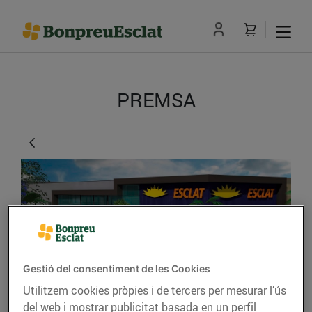
PREMSA
Gestió del consentiment de les Cookies
Comencem les obres al
Utilitzem cookies pròpies i de tercers per mesurar l’ús
del web i mostrar publicitat basada en un perfil