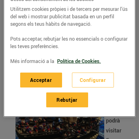
acull la maqueta de
Playmobil més gran de
Utilitzem cookies pròpies i de tercers per mesurar l’ús
del web i mostrar publicitat basada en un perfil
la Catalunya Central
segons els teus hàbits de navegació.
24/de febrer/2017
Pots acceptar, rebutjar les no essencials o configurar
les teves preferències.
L’expos
ició té
Més informació a la
Política de Cookies.
una
Acceptar
Configurar
superfí
cie de
Rebutjar
16m², i
es
podrà
visitar