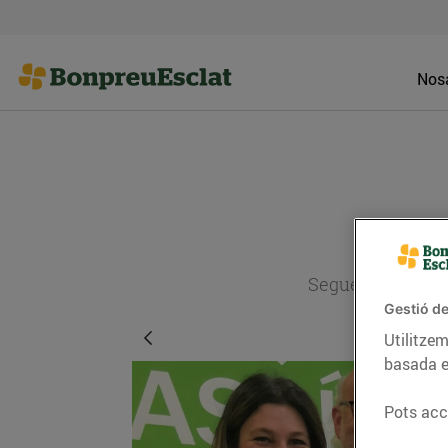
Nosa
Segueix l'actual
Gestió de
Utilitzem
basada e
Pots acce