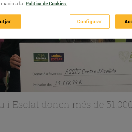
rmació a la
Política de Cookies.
utjar
Configurar
Ac
u i Esclat donen més de 51.000€