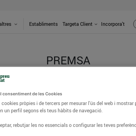
ltres
Establiments
Targeta Client
Incorpora't
PREMSA
itat dels supermercats Bonpreu i Esclat a través de la
l consentiment de les Cookies
 cookies pròpies i de tercers per mesurar l’ús del web i mostrar 
n un perfil segons els teus hàbits de navegació.
ptar, rebutjar les no essencials o configurar les teves preferènc