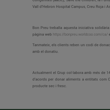
Vall d’Hebron Hospital Campus, Creu Roja
Bon Preu treballa aquesta iniciativa solidària en col·laboració amb Worldcoo, que desenvolupa i implementa canals de recaptació solidària. A través de la
pàgina web
https://bonpreu.worldcoo.com/ca/
Tanmateix, els clients reben un codi de donació que es facilita junt amb el tiquet de compra que els permet realitzar qualsevol consulta o gestió relacionada
amb el donatiu.
Actualment el Grup col·labora amb més de 140 entitats arreu del país fent donacions d’aliments. Més del 90% dels establiments Bonpreu i Esclat disposen
d’acords per donar aliments a entitats com Càritas, Creu Roja, serveis socials d’ajuntaments o altres associacions amb l’objectiu de donar setmanalment
producte sec i fresc.