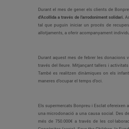
Durant el mes de
d’Acollida a través de l’arrodoniment solidari.
Aquest
tal que puguin iniciar un procés de recuperació de la seva autonomia. Es contribuirà a la construcció de la Llar Rosario Endrinal que disposarà de 10
Durant aquest mes de febr
través del lleure. Mitjançant tallers i activitats es treballen els valors de convivència i de respecte cap als altres, c
També es realitzen dinàmiques on els infants poden créixer com a persones, aprendre a relacionar-se positivament amb altres infants i conèixer noves
maneres d’ocupar el temps d’oci.
Els supermercats Bonpreu i Esclat ofereixen a tots els clients que paguin amb targeta bancària la possibilitat d’arrodonir l’import final de la seva compra i fer
una microdonació a una causa social. Des de la posada en marxa de l’arrodoniment solidari, el febrer de 2019, els clients de Bonpreu i Esclat ja han donat
més de 750.000€ a través de les col·laboracions amb diferents entitats com el Casal dels Infants, la Fundació Oncolliga, l’Associaci
Congènites (aacic), Save the Children, la Fundació Catalana Síndrome de Down, la Fundació Impulsa, la Fundació ACE, la Fundació Amics de la Gent Gran, la