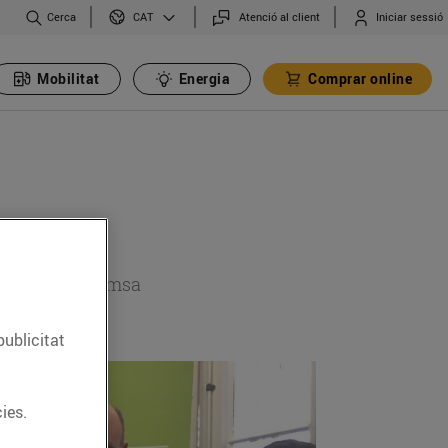
Cerca
Atenció al client
Iniciar sessió
CAT
Mobilitat
Energia
Comprar online
 secció de premsa
publicitat
ies.