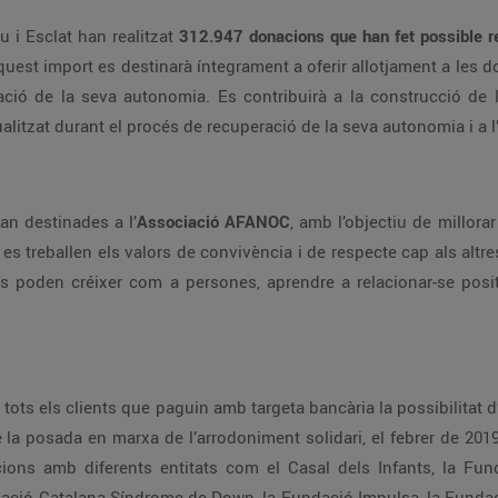
 gener els clients de Bonpreu i Esclat han realitzat
312.947
donacions que han fet possible recaptar 51.9
 import es destinarà íntegrament a oferir allotjament a les dones en situació de sense llar a Barcelona, per
allotjaments, a oferir acompanyament individualitzat durant el procés de recuperació de la se
er les donacions van destinades a l’
Associació AFANOC
, amb l’objectiu de millorar la qualitat de vida dels infants amb càncer a
ap a ells mateixos i cap al que els envolta.
ó de Cardiopaties