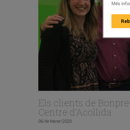
Més info
Reb
Els clients de Bonpre
Centre d’Acollida
06/de febrer/2020